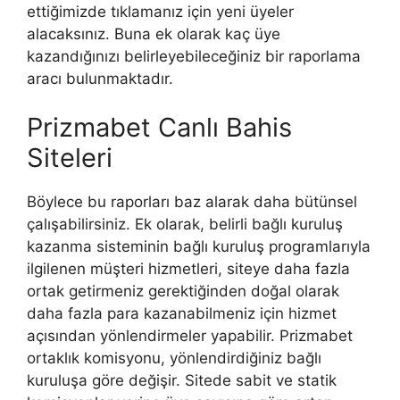
ettiğimizde tıklamanız için yeni üyeler
alacaksınız. Buna ek olarak kaç üye
kazandığınızı belirleyebileceğiniz bir raporlama
aracı bulunmaktadır.
Prizmabet Canlı Bahis
Siteleri
Böylece bu raporları baz alarak daha bütünsel
çalışabilirsiniz. Ek olarak, belirli bağlı kuruluş
kazanma sisteminin bağlı kuruluş programlarıyla
ilgilenen müşteri hizmetleri, siteye daha fazla
ortak getirmeniz gerektiğinden doğal olarak
daha fazla para kazanabilmeniz için hizmet
açısından yönlendirmeler yapabilir. Prizmabet
ortaklık komisyonu, yönlendirdiğiniz bağlı
kuruluşa göre değişir. Sitede sabit ve statik