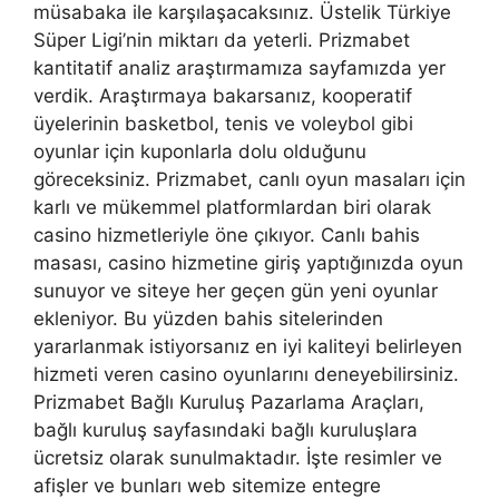
müsabaka ile karşılaşacaksınız. Üstelik Türkiye
Süper Ligi’nin miktarı da yeterli. Prizmabet
kantitatif analiz araştırmamıza sayfamızda yer
verdik. Araştırmaya bakarsanız, kooperatif
üyelerinin basketbol, tenis ve voleybol gibi
oyunlar için kuponlarla dolu olduğunu
göreceksiniz. Prizmabet, canlı oyun masaları için
karlı ve mükemmel platformlardan biri olarak
casino hizmetleriyle öne çıkıyor. Canlı bahis
masası, casino hizmetine giriş yaptığınızda oyun
sunuyor ve siteye her geçen gün yeni oyunlar
ekleniyor. Bu yüzden bahis sitelerinden
yararlanmak istiyorsanız en iyi kaliteyi belirleyen
hizmeti veren casino oyunlarını deneyebilirsiniz.
Prizmabet Bağlı Kuruluş Pazarlama Araçları,
bağlı kuruluş sayfasındaki bağlı kuruluşlara
ücretsiz olarak sunulmaktadır. İşte resimler ve
afişler ve bunları web sitemize entegre