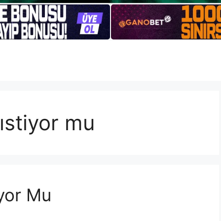
̇stiyor mu
iyor Mu