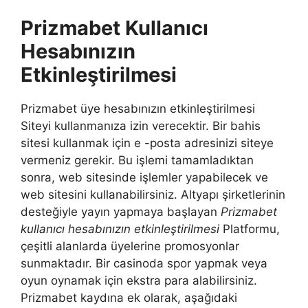
Prizmabet Kullanıcı
Hesabınızın
Etkinleştirilmesi
Prizmabet üye hesabınızın etkinleştirilmesi
Siteyi kullanmanıza izin verecektir. Bir bahis
sitesi kullanmak için e -posta adresinizi siteye
vermeniz gerekir. Bu işlemi tamamladıktan
sonra, web sitesinde işlemler yapabilecek ve
web sitesini kullanabilirsiniz. Altyapı şirketlerinin
desteğiyle yayın yapmaya başlayan
Prizmabet
kullanıcı hesabınızın etkinleştirilmesi
Platformu,
çeşitli alanlarda üyelerine promosyonlar
sunmaktadır. Bir casinoda spor yapmak veya
oyun oynamak için ekstra para alabilirsiniz.
Prizmabet kaydına ek olarak, aşağıdaki