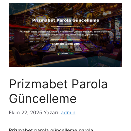
Prizmabet Parola
Güncelleme
Ekim 22, 2025
Yazarı:
admin
Prizmabet parola güncelleme parola