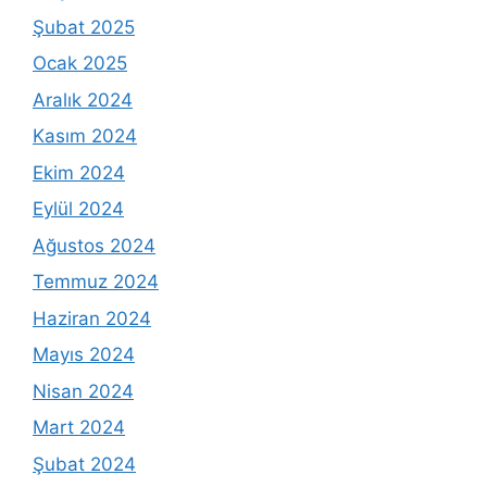
Şubat 2025
Ocak 2025
Aralık 2024
Kasım 2024
Ekim 2024
Eylül 2024
Ağustos 2024
Temmuz 2024
Haziran 2024
Mayıs 2024
Nisan 2024
Mart 2024
Şubat 2024