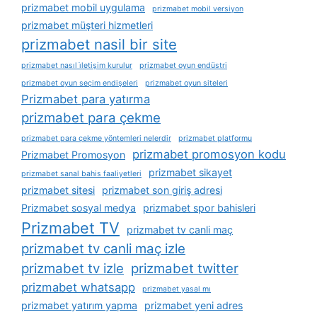
prizmabet mobil uygulama
prizmabet mobil versiyon
prizmabet müşteri hizmetleri
prizmabet nasil bir site
prizmabet nasıl i̇letişim kurulur
prizmabet oyun endüstri
prizmabet oyun seçim endişeleri
prizmabet oyun siteleri
Prizmabet para yatırma
prizmabet para çekme
prizmabet para çekme yöntemleri nelerdir
prizmabet platformu
prizmabet promosyon kodu
Prizmabet Promosyon
prizmabet sikayet
prizmabet sanal bahis faaliyetleri
prizmabet sitesi
prizmabet son giriş adresi
Prizmabet sosyal medya
prizmabet spor bahisleri
Prizmabet TV
prizmabet tv canli maç
prizmabet tv canli maç izle
prizmabet tv izle
prizmabet twitter
prizmabet whatsapp
prizmabet yasal mı
prizmabet yatırım yapma
prizmabet yeni adres