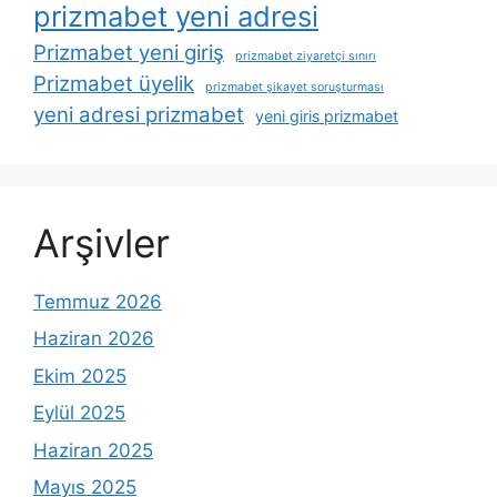
prizmabet yeni adresi
Prizmabet yeni giriş
prizmabet ziyaretçi sınırı
Prizmabet üyelik
prizmabet şikayet soruşturması
yeni adresi prizmabet
yeni giris prizmabet
Arşivler
Temmuz 2026
Haziran 2026
Ekim 2025
Eylül 2025
Haziran 2025
Mayıs 2025