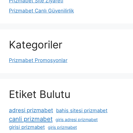
Prizmabet Site Ziyareti
Prizmabet Canlı Güvenilirlik
Kategoriler
Prizmabet Promosyonlar
Etiket Bulutu
adresi prizmabet
bahis sitesi prizmabet
canli prizmabet
giris adresi prizmabet
girisi prizmabet
giris prizmabet