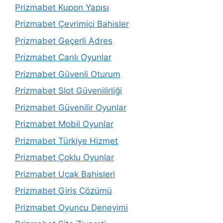
Prizmabet Kupon Yapısı
Prizmabet Çevrimiçi Bahisler
Prizmabet Geçerli Adres
Prizmabet Canlı Oyunlar
Prizmabet Güvenli Oturum
Prizmabet Slot Güvenilirliği
Prizmabet Güvenilir Oyunlar
Prizmabet Mobil Oyunlar
Prizmabet Türkiye Hizmet
Prizmabet Çoklu Oyunlar
Prizmabet Uçak Bahisleri
Prizmabet Giriş Çözümü
Prizmabet Oyuncu Deneyimi