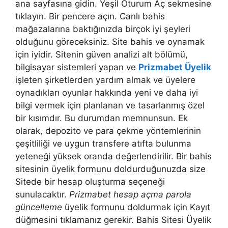
ana sayfasına gidin. Yeşil Oturum Aç sekmesine
tıklayın. Bir pencere açın. Canlı bahis
mağazalarına baktığınızda birçok iyi şeyleri
olduğunu göreceksiniz. Site bahis ve oynamak
için iyidir. Sitenin güven analizi alt bölümü,
bilgisayar sistemleri yapan ve
Prizmabet Üyelik
işleten şirketlerden yardım almak ve üyelere
oynadıkları oyunlar hakkında yeni ve daha iyi
bilgi vermek için planlanan ve tasarlanmış özel
bir kısımdır. Bu durumdan memnunsun. Ek
olarak, depozito ve para çekme yöntemlerinin
çeşitliliği ve uygun transfere atıfta bulunma
yeteneği yüksek oranda değerlendirilir. Bir bahis
sitesinin üyelik formunu doldurduğunuzda size
Sitede bir hesap oluşturma seçeneği
sunulacaktır.
Prizmabet hesap açma parola
güncelleme
üyelik formunu doldurmak için Kayıt
düğmesini tıklamanız gerekir. Bahis Sitesi Üyelik