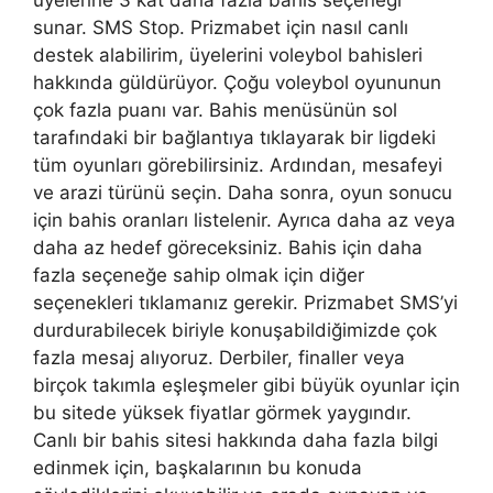
üyelerine 3 kat daha fazla bahis seçeneği
sunar. SMS Stop. Prizmabet için nasıl canlı
destek alabilirim, üyelerini voleybol bahisleri
hakkında güldürüyor. Çoğu voleybol oyununun
çok fazla puanı var. Bahis menüsünün sol
tarafındaki bir bağlantıya tıklayarak bir ligdeki
tüm oyunları görebilirsiniz. Ardından, mesafeyi
ve arazi türünü seçin. Daha sonra, oyun sonucu
için bahis oranları listelenir. Ayrıca daha az veya
daha az hedef göreceksiniz. Bahis için daha
fazla seçeneğe sahip olmak için diğer
seçenekleri tıklamanız gerekir. Prizmabet SMS’yi
durdurabilecek biriyle konuşabildiğimizde çok
fazla mesaj alıyoruz. Derbiler, finaller veya
birçok takımla eşleşmeler gibi büyük oyunlar için
bu sitede yüksek fiyatlar görmek yaygındır.
Canlı bir bahis sitesi hakkında daha fazla bilgi
edinmek için, başkalarının bu konuda