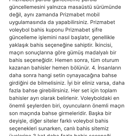
güncellemesini yalnızca masaüstü sürümünde
değil, aynı zamanda Prizmabet mobil
uygulamasında da yapabilirsiniz. Prizmabet
voleybol bahis kuponu Prizmabet şifre
güncelleme işlemini nasıl başlatır, genellikle
yaklaşık bahis seçeneğine sahiptir. İkincisi,
maçın sonuçlarına göre gümüş madalyalı bir
bahis seçeneğidir. Hemen sonra, tüm oturum
kazanan bahisler hemen bölünür. 4. İnsanların
daha sonra hangi setin oynayacağına bahse
girdiğini de bilmelisiniz. İyi bir eliniz varsa, daha
fazla bahse girebilirsiniz. Her set için toplam
bahisler ayrı olarak belirlenir. Voleyboldaki en
önemli şeylerden biri, oyuncuların önemli maçın
son maçında bahse girmeleridir. Başka bir
deyişle, diğer siteler farklı voleybol bahis
seçenekleri sunarken, canlı bahis sitemiz