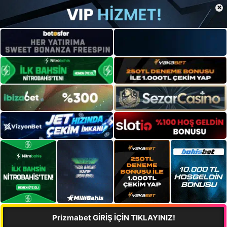
×
Prizmabet GİRİŞ İÇİN TIKLAYINIZ!