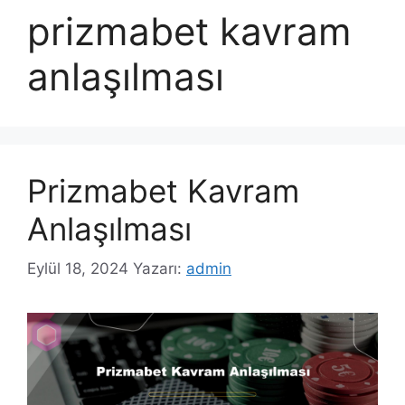
prizmabet kavram
anlaşılması
Prizmabet Kavram
Anlaşılması
Eylül 18, 2024
Yazarı:
admin