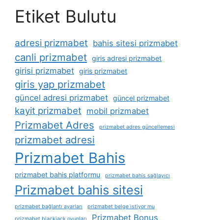
Etiket Bulutu
adresi prizmabet
bahis sitesi prizmabet
canli prizmabet
giris adresi prizmabet
girisi prizmabet
giris prizmabet
giris yap prizmabet
güncel adresi prizmabet
güncel prizmabet
kayit prizmabet
mobil prizmabet
Prizmabet Adres
prizmabet adres güncellemesi
prizmabet adresi
Prizmabet Bahis
prizmabet bahis platformu
prizmabet bahis sağlayıcı
Prizmabet bahis sitesi
prizmabet bağlantı ayarları
prizmabet belge i̇stiyor mu
Prizmabet Bonus
prizmabet blackjack oyunları