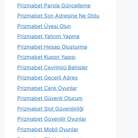
Prizmabet Parola Güncelleme
Prizmabet Son Adresine Ne Oldu
Prizmabet Üyesi Olun
Prizmabet Yatırım Yapma
Prizmabet Hesap Oluşturma
Prizmabet Kupon Yapısı
Prizmabet Çevrimiçi Bahisler
Prizmabet Geçerli Adres
Prizmabet Canlı Oyunlar
Prizmabet Güvenli Oturum
Prizmabet Slot Güvenilirliği
Prizmabet Güvenilir Oyunlar
Prizmabet Mobil Oyunlar