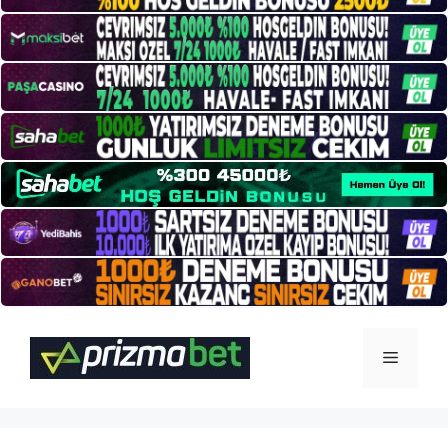
İçeriğe
atla
Menü