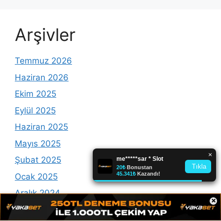
Arşivler
Temmuz 2026
Haziran 2026
Ekim 2025
Eylül 2025
Haziran 2025
Mayıs 2025
Şubat 2025
Ocak 2025
Aralık 2024
×
Kasım 2024