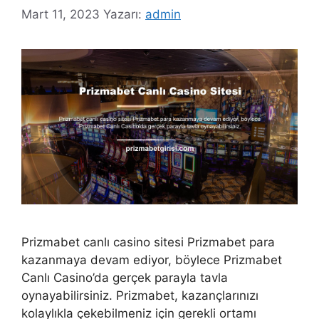
Mart 11, 2023
Yazarı:
admin
Prizmabet canlı casino sitesi Prizmabet para
kazanmaya devam ediyor, böylece Prizmabet
Canlı Casino’da gerçek parayla tavla
oynayabilirsiniz. Prizmabet, kazançlarınızı
kolaylıkla çekebilmeniz için gerekli ortamı