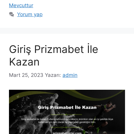
Mevcuttur
Yorum yap
Giriş Prizmabet İle
Kazan
Mart 25, 2023
Yazarı:
admin