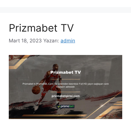
Prizmabet TV
Mart 18, 2023
Yazarı:
admin