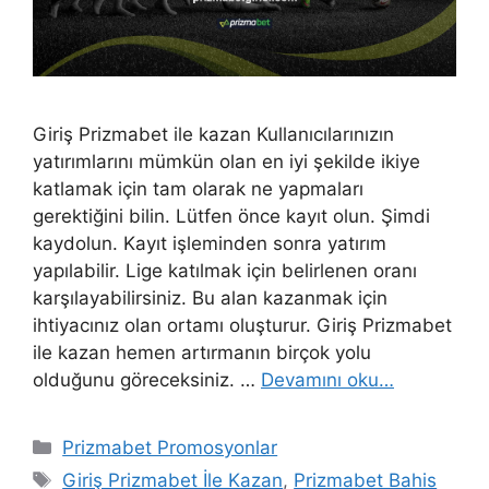
Giriş Prizmabet ile kazan Kullanıcılarınızın
yatırımlarını mümkün olan en iyi şekilde ikiye
katlamak için tam olarak ne yapmaları
gerektiğini bilin. Lütfen önce kayıt olun. Şimdi
kaydolun. Kayıt işleminden sonra yatırım
yapılabilir. Lige katılmak için belirlenen oranı
karşılayabilirsiniz. Bu alan kazanmak için
ihtiyacınız olan ortamı oluşturur. Giriş Prizmabet
ile kazan hemen artırmanın birçok yolu
olduğunu göreceksiniz. …
Devamını oku…
Kategoriler
Prizmabet Promosyonlar
Etiketler
Giriş Prizmabet İle Kazan
,
Prizmabet Bahis