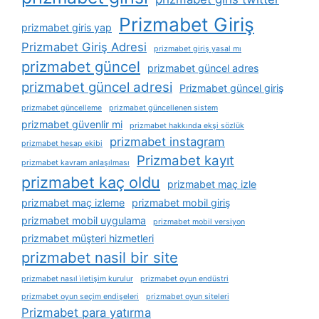
Prizmabet Giriş
prizmabet giris yap
Prizmabet Giriş Adresi
prizmabet giriş yasal mı
prizmabet güncel
prizmabet güncel adres
prizmabet güncel adresi
Prizmabet güncel giriş
prizmabet güncelleme
prizmabet güncellenen sistem
prizmabet güvenlir mi
prizmabet hakkında ekşi sözlük
prizmabet instagram
prizmabet hesap ekibi
Prizmabet kayıt
prizmabet kavram anlaşılması
prizmabet kaç oldu
prizmabet maç izle
prizmabet maç izleme
prizmabet mobil giriş
prizmabet mobil uygulama
prizmabet mobil versiyon
prizmabet müşteri hizmetleri
prizmabet nasil bir site
prizmabet nasıl i̇letişim kurulur
prizmabet oyun endüstri
prizmabet oyun seçim endişeleri
prizmabet oyun siteleri
Prizmabet para yatırma