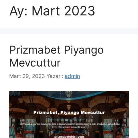
Ay:
Mart 2023
Prizmabet Piyango
Mevcuttur
Mart 29, 2023
Yazarı:
admin