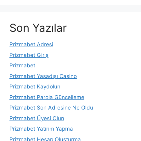
Son Yazılar
Prizmabet Adresi
Prizmabet Giriş
Prizmabet
Prizmabet Yasadışı Casino
Prizmabet Kaydolun
Prizmabet Parola Güncelleme
Prizmabet Son Adresine Ne Oldu
Prizmabet Üyesi Olun
Prizmabet Yatırım Yapma
Prizmabet Hesap Oluşturma