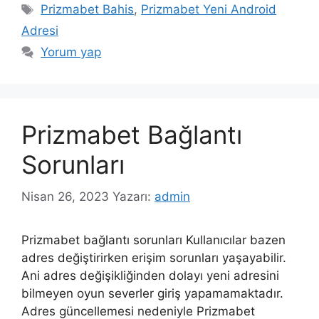
Etiketler
Prizmabet Bahis
,
Prizmabet Yeni Android
Adresi
Yorum yap
Prizmabet Bağlantı
Sorunları
Nisan 26, 2023
Yazarı:
admin
Prizmabet bağlantı sorunları Kullanıcılar bazen
adres değiştirirken erişim sorunları yaşayabilir.
Ani adres değişikliğinden dolayı yeni adresini
bilmeyen oyun severler giriş yapamamaktadır.
Adres güncellemesi nedeniyle Prizmabet