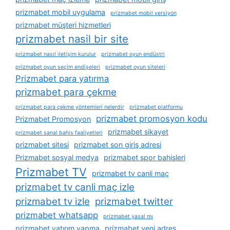
prizmabet mobil uygulama
prizmabet mobil versiyon
prizmabet müşteri hizmetleri
prizmabet nasil bir site
prizmabet nasıl i̇letişim kurulur
prizmabet oyun endüstri
prizmabet oyun seçim endişeleri
prizmabet oyun siteleri
Prizmabet para yatırma
prizmabet para çekme
prizmabet para çekme yöntemleri nelerdir
prizmabet platformu
prizmabet promosyon kodu
Prizmabet Promosyon
prizmabet sikayet
prizmabet sanal bahis faaliyetleri
prizmabet sitesi
prizmabet son giriş adresi
Prizmabet sosyal medya
prizmabet spor bahisleri
Prizmabet TV
prizmabet tv canli maç
prizmabet tv canli maç izle
prizmabet tv izle
prizmabet twitter
prizmabet whatsapp
prizmabet yasal mı
prizmabet yatırım yapma
prizmabet yeni adres