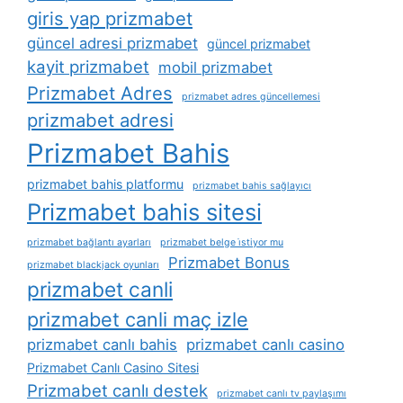
giris yap prizmabet
güncel adresi prizmabet
güncel prizmabet
kayit prizmabet
mobil prizmabet
Prizmabet Adres
prizmabet adres güncellemesi
prizmabet adresi
Prizmabet Bahis
prizmabet bahis platformu
prizmabet bahis sağlayıcı
Prizmabet bahis sitesi
prizmabet bağlantı ayarları
prizmabet belge i̇stiyor mu
Prizmabet Bonus
prizmabet blackjack oyunları
prizmabet canli
prizmabet canli maç izle
prizmabet canlı bahis
prizmabet canlı casino
Prizmabet Canlı Casino Sitesi
Prizmabet canlı destek
prizmabet canlı tv paylaşımı