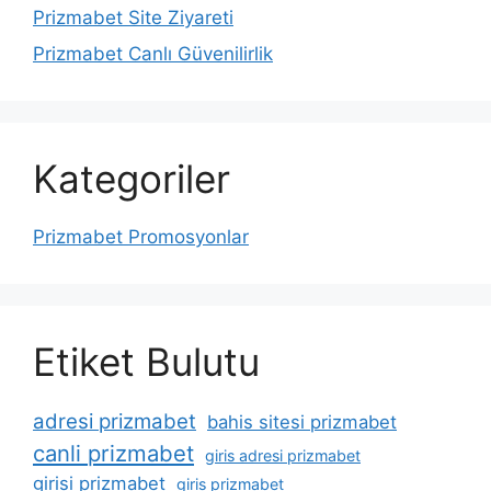
Prizmabet Site Ziyareti
Prizmabet Canlı Güvenilirlik
Kategoriler
Prizmabet Promosyonlar
Etiket Bulutu
adresi prizmabet
bahis sitesi prizmabet
canli prizmabet
giris adresi prizmabet
girisi prizmabet
giris prizmabet