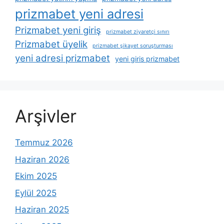
prizmabet yeni adresi
Prizmabet yeni giriş
prizmabet ziyaretçi sınırı
Prizmabet üyelik
prizmabet şikayet soruşturması
yeni adresi prizmabet
yeni giris prizmabet
Arşivler
Temmuz 2026
Haziran 2026
Ekim 2025
Eylül 2025
Haziran 2025