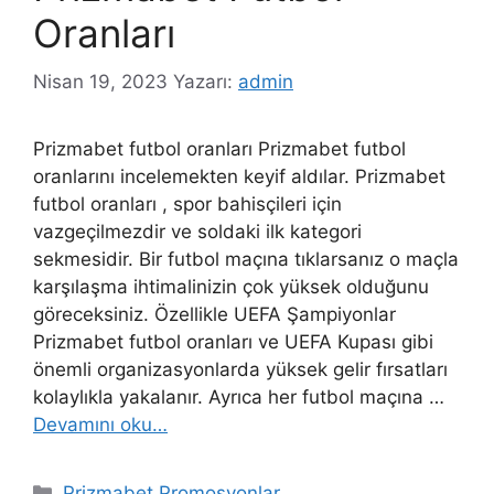
Oranları
Nisan 19, 2023
Yazarı:
admin
Prizmabet futbol oranları Prizmabet futbol
oranlarını incelemekten keyif aldılar. Prizmabet
futbol oranları , ​​​​spor bahisçileri için
vazgeçilmezdir ve soldaki ilk kategori
sekmesidir. Bir futbol maçına tıklarsanız o maçla
karşılaşma ihtimalinizin çok yüksek olduğunu
göreceksiniz. Özellikle UEFA Şampiyonlar
Prizmabet futbol oranları ve UEFA Kupası gibi
önemli organizasyonlarda yüksek gelir fırsatları
kolaylıkla yakalanır. Ayrıca her futbol maçına …
Devamını oku…
Kategoriler
Prizmabet Promosyonlar