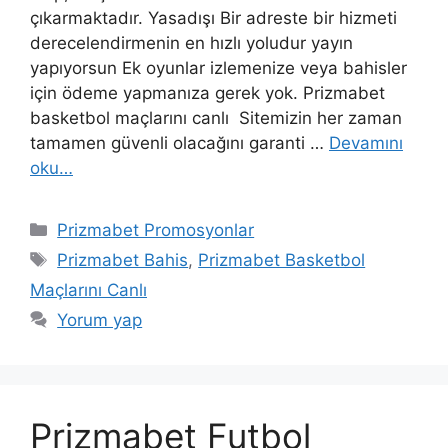
çıkarmaktadır. Yasadışı Bir adreste bir hizmeti
derecelendirmenin en hızlı yoludur yayın
yapıyorsun Ek oyunlar izlemenize veya bahisler
için ödeme yapmanıza gerek yok. Prizmabet
basketbol maçlarını canlı Sitemizin her zaman
tamamen güvenli olacağını garanti …
Devamını
oku…
Kategoriler
Prizmabet Promosyonlar
Etiketler
Prizmabet Bahis
,
Prizmabet Basketbol
Maçlarını Canlı
Yorum yap
Prizmabet Futbol