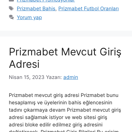
Etiketler
Prizmabet Bahis
,
Prizmabet Futbol Oranları
Yorum yap
Prizmabet Mevcut Giriş
Adresi
Nisan 15, 2023
Yazarı:
admin
Prizmabet mevcut giriş adresi Prizmabet bunu
hesaplamış ve üyelerinin bahis eğlencesinin
tadını çıkarmaya devam Prizmabet mevcut giriş
adresi sağlamak istiyor ve web sitesi giriş
adresi bloke edilir edilmez giriş adresini
değiştirecek. Prizmabet Giriş Bilgileri Bu erişim