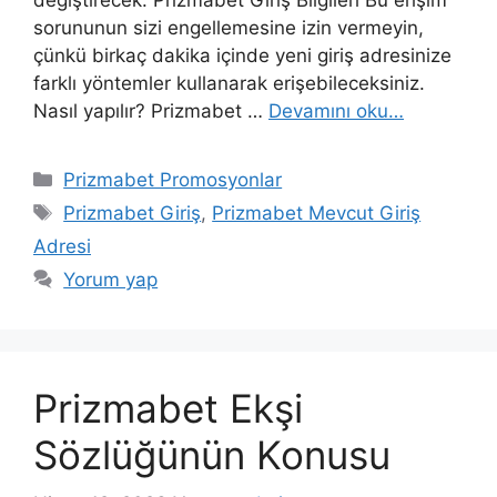
sorununun sizi engellemesine izin vermeyin,
çünkü birkaç dakika içinde yeni giriş adresinize
farklı yöntemler kullanarak erişebileceksiniz.
Nasıl yapılır? Prizmabet …
Devamını oku…
Kategoriler
Prizmabet Promosyonlar
Etiketler
Prizmabet Giriş
,
Prizmabet Mevcut Giriş
Adresi
Yorum yap
Prizmabet Ekşi
Sözlüğünün Konusu