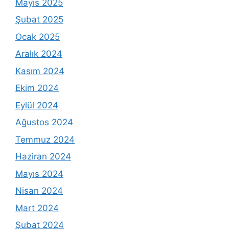
Mayıs 2025
Şubat 2025
Ocak 2025
Aralık 2024
Kasım 2024
Ekim 2024
Eylül 2024
Ağustos 2024
Temmuz 2024
Haziran 2024
Mayıs 2024
Nisan 2024
Mart 2024
Şubat 2024