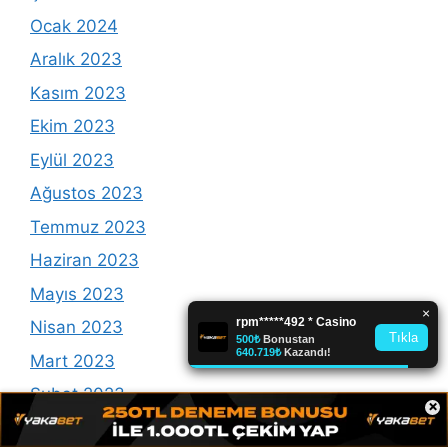
Ocak 2024
Aralık 2023
Kasım 2023
Ekim 2023
Eylül 2023
Ağustos 2023
Temmuz 2023
Haziran 2023
Mayıs 2023
Nisan 2023
Mart 2023
Şubat 2023
×
Ocak 2023