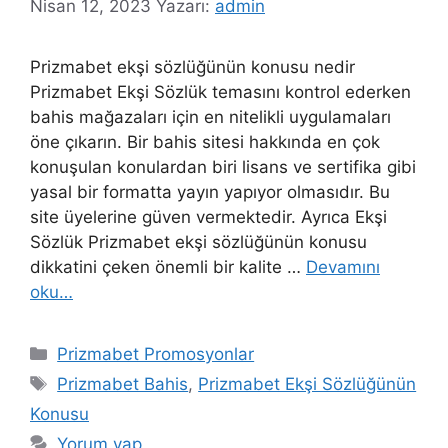
Nisan 12, 2023
Yazarı:
admin
Prizmabet ekşi sözlüğünün konusu nedir
Prizmabet Ekşi Sözlük temasını kontrol ederken
bahis mağazaları için en nitelikli uygulamaları
öne çıkarın. Bir bahis sitesi hakkında en çok
konuşulan konulardan biri lisans ve sertifika gibi
yasal bir formatta yayın yapıyor olmasıdır. Bu
site üyelerine güven vermektedir. Ayrıca Ekşi
Sözlük Prizmabet ekşi sözlüğünün konusu
dikkatini çeken önemli bir kalite …
Devamını
oku…
Kategoriler
Prizmabet Promosyonlar
Etiketler
Prizmabet Bahis
,
Prizmabet Ekşi Sözlüğünün
Konusu
Yorum yap