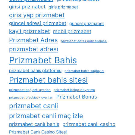
girisi prizmabet
giris prizmabet
giris yap prizmabet
güncel adresi prizmabet
güncel prizmabet
kayit prizmabet
mobil prizmabet
Prizmabet Adres
prizmabet adres güncellemesi
prizmabet adresi
Prizmabet Bahis
prizmabet bahis platformu
prizmabet bahis sağlayıcı
Prizmabet bahis sitesi
prizmabet bağlantı ayarları
prizmabet belge i̇stiyor mu
Prizmabet Bonus
prizmabet blackjack oyunları
prizmabet canli
prizmabet canli maç izle
prizmabet canlı bahis
prizmabet canlı casino
Prizmabet Canlı Casino Sitesi