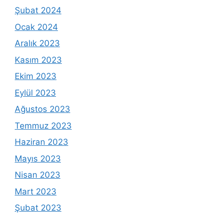
Şubat 2024
Ocak 2024
Aralık 2023
Kasım 2023
Ekim 2023
Eylül 2023
Ağustos 2023
Temmuz 2023
Haziran 2023
Mayıs 2023
Nisan 2023
Mart 2023
Şubat 2023