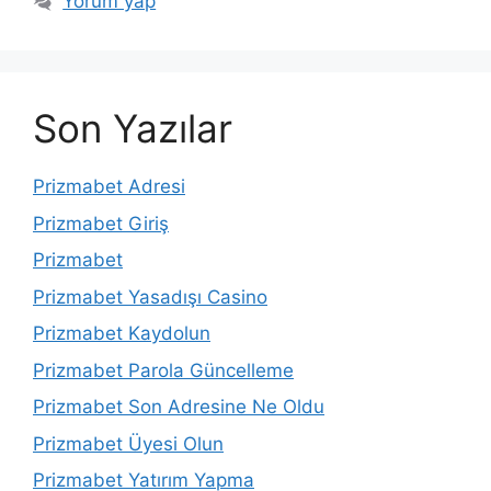
Yorum yap
Son Yazılar
Prizmabet Adresi
Prizmabet Giriş
Prizmabet
Prizmabet Yasadışı Casino
Prizmabet Kaydolun
Prizmabet Parola Güncelleme
Prizmabet Son Adresine Ne Oldu
Prizmabet Üyesi Olun
Prizmabet Yatırım Yapma