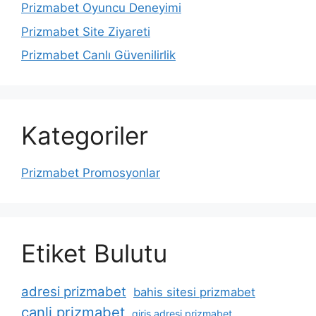
Prizmabet Oyuncu Deneyimi
Prizmabet Site Ziyareti
Prizmabet Canlı Güvenilirlik
Kategoriler
Prizmabet Promosyonlar
Etiket Bulutu
adresi prizmabet
bahis sitesi prizmabet
canli prizmabet
giris adresi prizmabet