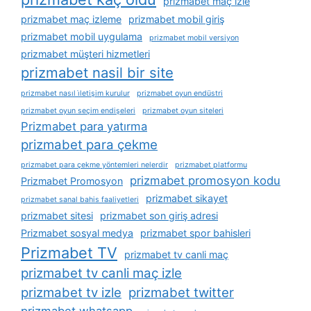
prizmabet maç izle
prizmabet maç izleme
prizmabet mobil giriş
prizmabet mobil uygulama
prizmabet mobil versiyon
prizmabet müşteri hizmetleri
prizmabet nasil bir site
prizmabet nasıl i̇letişim kurulur
prizmabet oyun endüstri
prizmabet oyun seçim endişeleri
prizmabet oyun siteleri
Prizmabet para yatırma
prizmabet para çekme
prizmabet para çekme yöntemleri nelerdir
prizmabet platformu
prizmabet promosyon kodu
Prizmabet Promosyon
prizmabet sikayet
prizmabet sanal bahis faaliyetleri
prizmabet sitesi
prizmabet son giriş adresi
Prizmabet sosyal medya
prizmabet spor bahisleri
Prizmabet TV
prizmabet tv canli maç
prizmabet tv canli maç izle
prizmabet tv izle
prizmabet twitter