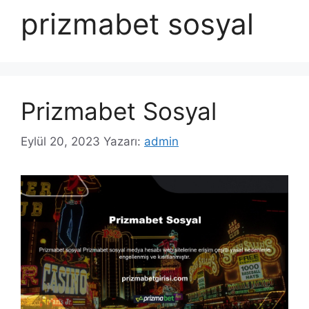
prizmabet sosyal
Prizmabet Sosyal
Eylül 20, 2023
Yazarı:
admin