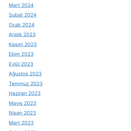
Mart 2024
Şubat 2024
Ocak 2024
Aralık 2023
Kasım 2023
Ekim 2023
Eylül 2023
Ağustos 2023
Temmuz 2023
Haziran 2023
Mayıs 2023
Nisan 2023
Mart 2023