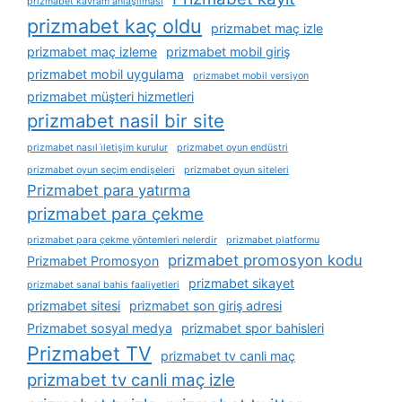
prizmabet kavram anlaşılması
prizmabet kaç oldu
prizmabet maç izle
prizmabet maç izleme
prizmabet mobil giriş
prizmabet mobil uygulama
prizmabet mobil versiyon
prizmabet müşteri hizmetleri
prizmabet nasil bir site
prizmabet nasıl i̇letişim kurulur
prizmabet oyun endüstri
prizmabet oyun seçim endişeleri
prizmabet oyun siteleri
Prizmabet para yatırma
prizmabet para çekme
prizmabet para çekme yöntemleri nelerdir
prizmabet platformu
prizmabet promosyon kodu
Prizmabet Promosyon
prizmabet sikayet
prizmabet sanal bahis faaliyetleri
prizmabet sitesi
prizmabet son giriş adresi
Prizmabet sosyal medya
prizmabet spor bahisleri
Prizmabet TV
prizmabet tv canli maç
prizmabet tv canli maç izle