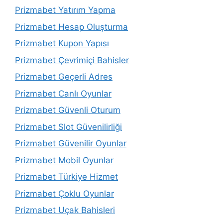
Prizmabet Yatırım Yapma
Prizmabet Hesap Oluşturma
Prizmabet Kupon Yapısı
Prizmabet Çevrimiçi Bahisler
Prizmabet Geçerli Adres
Prizmabet Canlı Oyunlar
Prizmabet Güvenli Oturum
Prizmabet Slot Güvenilirliği
Prizmabet Güvenilir Oyunlar
Prizmabet Mobil Oyunlar
Prizmabet Türkiye Hizmet
Prizmabet Çoklu Oyunlar
Prizmabet Uçak Bahisleri