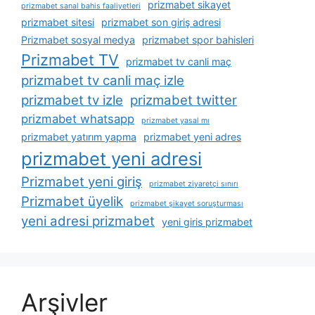
prizmabet sikayet
prizmabet sanal bahis faaliyetleri
prizmabet sitesi
prizmabet son giriş adresi
Prizmabet sosyal medya
prizmabet spor bahisleri
Prizmabet TV
prizmabet tv canli maç
prizmabet tv canli maç izle
prizmabet tv izle
prizmabet twitter
prizmabet whatsapp
prizmabet yasal mı
prizmabet yatırım yapma
prizmabet yeni adres
prizmabet yeni adresi
Prizmabet yeni giriş
prizmabet ziyaretçi sınırı
Prizmabet üyelik
prizmabet şikayet soruşturması
yeni adresi prizmabet
yeni giris prizmabet
Arşivler