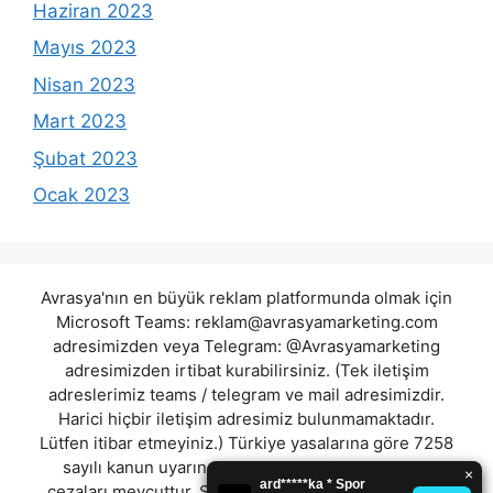
Haziran 2023
Mayıs 2023
Nisan 2023
Mart 2023
Şubat 2023
Ocak 2023
Avrasya'nın en büyük reklam platformunda olmak için
Microsoft Teams:
reklam@avrasyamarketing.com
adresimizden veya Telegram: @Avrasyamarketing
adresimizden irtibat kurabilirsiniz. (Tek iletişim
adreslerimiz teams / telegram ve mail adresimizdir.
Harici hiçbir iletişim adresimiz bulunmamaktadır.
Lütfen itibar etmeyiniz.) Türkiye yasalarına göre 7258
sayılı kanun uyarınca yasa dışı bahis oynamanın
cezaları mevcuttur. Şu an bulunduğunuz site hiç bir