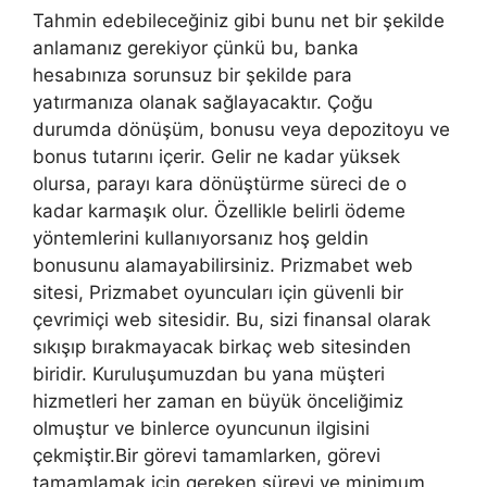
Tahmin edebileceğiniz gibi bunu net bir şekilde
anlamanız gerekiyor çünkü bu, banka
hesabınıza sorunsuz bir şekilde para
yatırmanıza olanak sağlayacaktır. Çoğu
durumda dönüşüm, bonusu veya depozitoyu ve
bonus tutarını içerir. Gelir ne kadar yüksek
olursa, parayı kara dönüştürme süreci de o
kadar karmaşık olur. Özellikle belirli ödeme
yöntemlerini kullanıyorsanız hoş geldin
bonusunu alamayabilirsiniz. Prizmabet web
sitesi, Prizmabet oyuncuları için güvenli bir
çevrimiçi web sitesidir. Bu, sizi finansal olarak
sıkışıp bırakmayacak birkaç web sitesinden
biridir. Kuruluşumuzdan bu yana müşteri
hizmetleri her zaman en büyük önceliğimiz
olmuştur ve binlerce oyuncunun ilgisini
çekmiştir.Bir görevi tamamlarken, görevi
tamamlamak için gereken süreyi ve minimum