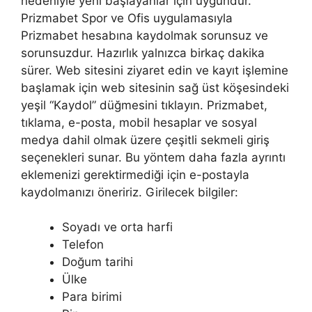
nedeniyle yeni başlayanlar için uygundur.
Prizmabet Spor ve Ofis uygulamasıyla
Prizmabet hesabına kaydolmak sorunsuz ve
sorunsuzdur. Hazırlık yalnızca birkaç dakika
sürer. Web sitesini ziyaret edin ve kayıt işlemine
başlamak için web sitesinin sağ üst köşesindeki
yeşil “Kaydol” düğmesini tıklayın. Prizmabet,
tıklama, e-posta, mobil hesaplar ve sosyal
medya dahil olmak üzere çeşitli sekmeli giriş
seçenekleri sunar. Bu yöntem daha fazla ayrıntı
eklemenizi gerektirmediği için e-postayla
kaydolmanızı öneririz. Girilecek bilgiler:
Soyadı ve orta harfi
Telefon
Doğum tarihi
Ülke
Para birimi