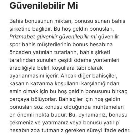
Güvenilebilir Mi
Bahis bonusunun miktarı, bonusu sunan bahis
şirketine bağlıdır. Bu hoş geldin bonusları,
Prizmabet güvenilir güvenilebilir mi
güvenilir
spor bahis müşterilerinin bonus hesabına
önceden yatırılan tutarların, bahis şirketi
tarafından sunulan çeşitli ödeme yöntemleri
aracılığıyla belirli koşullara tabi olarak
ayarlanmasını içerir. Ancak diğer bahisçiler,
kasanın kazanma koşullarını karşıladığından
emin olmak için bu hoş geldin bonusunu birkaç
parçaya bölüyorlar. Bahisçiler için hoş geldin
bonusları söz konusu olduğunda muhtemelen
en önemli nokta budur. Bu, oynamanız, bonusu
çekmeniz ve yatırmanız veya bonusu yatırıp
hesabınızda tutmanız gereken süreyi ifade eder.