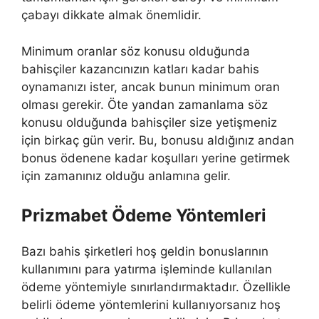
çabayı dikkate almak önemlidir.
Minimum oranlar söz konusu olduğunda
bahisçiler kazancınızın katları kadar bahis
oynamanızı ister, ancak bunun minimum oran
olması gerekir. Öte yandan zamanlama söz
konusu olduğunda bahisçiler size yetişmeniz
için birkaç gün verir. Bu, bonusu aldığınız andan
bonus ödenene kadar koşulları yerine getirmek
için zamanınız olduğu anlamına gelir.
Prizmabet Ödeme Yöntemleri
Bazı bahis şirketleri hoş geldin bonuslarının
kullanımını para yatırma işleminde kullanılan
ödeme yöntemiyle sınırlandırmaktadır. Özellikle
belirli ödeme yöntemlerini kullanıyorsanız hoş