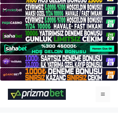
İçeriğe
atla
Menü