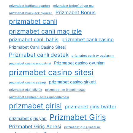
prizmabet bağlantı ayarları
prizmabet belge i̇stiyor mu
Prizmabet Bonus
prizmabet blackjack oyunları
prizmabet canli
prizmabet canli maç izle
prizmabet canlı bahis
prizmabet canlı casino
Prizmabet Canlı Casino Sitesi
Prizmabet canlı destek
prizmabet canlı tv paylaşımı
Prizmabet casino oyunları
prizmabet casino endüstrisi
prizmabet casino sitesi
prizmabet casino şirketi
prizmabet casino yasağı
prizmabet ekşi sözlük
prizmabet en önemli husus
prizmabet faydaları adres güncellemesi
prizmabet girisi
prizmabet giris twitter
Prizmabet Giriş
prizmabet giris yap
Prizmabet Giriş Adresi
prizmabet giriş yasal mı