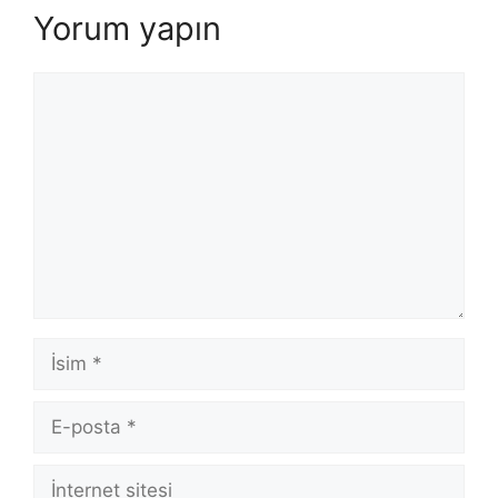
Yorum yapın
Yorum
İsim
E-
posta
İnternet