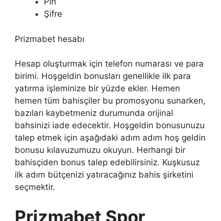
Pin
Şifre
Prizmabet hesabı
Hesap oluşturmak için telefon numarası ve para
birimi. Hoşgeldin bonusları genellikle ilk para
yatırma işleminize bir yüzde ekler. Hemen
hemen tüm bahisçiler bu promosyonu sunarken,
bazıları kaybetmeniz durumunda orijinal
bahsinizi iade edecektir. Hoşgeldin bonusunuzu
talep etmek için aşağıdaki adım adım hoş geldin
bonusu kılavuzumuzu okuyun. Herhangi bir
bahisçiden bonus talep edebilirsiniz. Kuşkusuz
ilk adım bütçenizi yatıracağınız bahis şirketini
seçmektir.
Prizmabet Spor