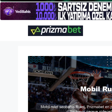
İçeriğe
atla