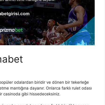
mabet
opüler odalardan biridir ve dönen bir tekerleğe
etme mantığına dayanır. Onlarca farklı rulet odası
bir casinoda gibi hissedeceksiniz.