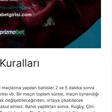
uralları
l maçlarına yapılan bahisler 2 ve 5 dakika sonra
nlısı vb. Bir maçın toplam süresi, maçın oynandığı
rak değişebileceğinden, ortaya çıkabilecek
 kabul etmez. Bahis yaptıktan sonra. Rugby, Çim