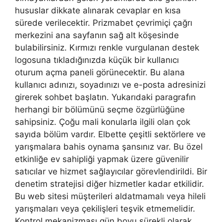
hususlar dikkate alınarak cevaplar en kısa
sürede verilecektir. Prizmabet çevrimiçi çağrı
merkezini ana sayfanın sağ alt köşesinde
bulabilirsiniz. Kırmızı renkle vurgulanan destek
logosuna tıkladığınızda küçük bir kullanıcı
oturum açma paneli görünecektir. Bu alana
kullanıcı adınızı, soyadınızı ve e-posta adresinizi
girerek sohbet başlatın. Yukarıdaki paragrafın
herhangi bir bölümünü seçme özgürlüğüne
sahipsiniz. Çoğu mali konularla ilgili olan çok
sayıda bölüm vardır. Elbette çeşitli sektörlere ve
yarışmalara bahis oynama şansınız var. Bu özel
etkinliğe ev sahipliği yapmak üzere güvenilir
satıcılar ve hizmet sağlayıcılar görevlendirildi. Bir
denetim stratejisi diğer hizmetler kadar etkilidir.
Bu web sitesi müşterileri aldatmamalı veya hileli
yarışmaları veya çekilişleri teşvik etmemelidir.
Kontrol mekanizması gün boyu sürekli olarak