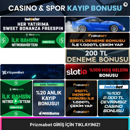
×
Prizmabet GİRİŞ İÇİN TIKLAYINIZ!