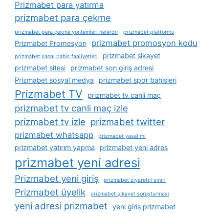
Prizmabet para yatırma
prizmabet para çekme
prizmabet para çekme yöntemleri nelerdir
prizmabet platformu
prizmabet promosyon kodu
Prizmabet Promosyon
prizmabet sikayet
prizmabet sanal bahis faaliyetleri
prizmabet sitesi
prizmabet son giriş adresi
Prizmabet sosyal medya
prizmabet spor bahisleri
Prizmabet TV
prizmabet tv canli maç
prizmabet tv canli maç izle
prizmabet tv izle
prizmabet twitter
prizmabet whatsapp
prizmabet yasal mı
prizmabet yatırım yapma
prizmabet yeni adres
prizmabet yeni adresi
Prizmabet yeni giriş
prizmabet ziyaretçi sınırı
Prizmabet üyelik
prizmabet şikayet soruşturması
yeni adresi prizmabet
yeni giris prizmabet