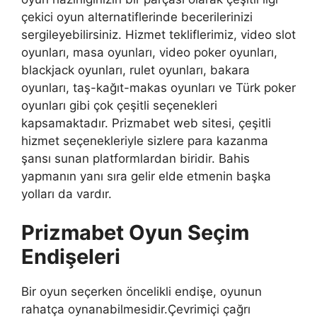
çekici oyun alternatiflerinde becerilerinizi
sergileyebilirsiniz. Hizmet tekliflerimiz, video slot
oyunları, masa oyunları, video poker oyunları,
blackjack oyunları, rulet oyunları, bakara
oyunları, taş-kağıt-makas oyunları ve Türk poker
oyunları gibi çok çeşitli seçenekleri
kapsamaktadır. Prizmabet web sitesi, çeşitli
hizmet seçenekleriyle sizlere para kazanma
şansı sunan platformlardan biridir. Bahis
yapmanın yanı sıra gelir elde etmenin başka
yolları da vardır.
Prizmabet Oyun Seçim
Endişeleri
Bir oyun seçerken öncelikli endişe, oyunun
rahatça oynanabilmesidir.Çevrimiçi çağrı