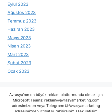
Eylül 2023
Ağustos 2023
Temmuz 2023
Haziran 2023
Mayıs 2023
Nisan 2023
Mart 2023
Şubat 2023
Ocak 2023
Avrasya'nın en büyük reklam platformunda olmak için
Microsoft Teams:
reklam@avrasyamarketing.com
adresimizden veya Telegram: @Avrasyamarketing
adresimizden irtibat kurabilirsiniz. (Tek iletişim