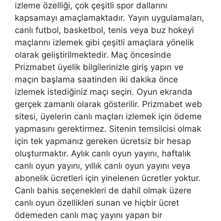
izleme özelliği, çok çeşitli spor dallarını
kapsamayı amaçlamaktadır. Yayın uygulamaları,
canlı futbol, basketbol, tenis veya buz hokeyi
maçlarını izlemek gibi çeşitli amaçlara yönelik
olarak geliştirilmektedir. Maç öncesinde
Prizmabet üyelik bilgilerinizle giriş yapın ve
maçın başlama saatinden iki dakika önce
izlemek istediğiniz maçı seçin. Oyun ekranda
gerçek zamanlı olarak gösterilir. Prizmabet web
sitesi, üyelerin canlı maçları izlemek için ödeme
yapmasını gerektirmez. Sitenin temsilcisi olmak
için tek yapmanız gereken ücretsiz bir hesap
oluşturmaktır. Aylık canlı oyun yayını, haftalık
canlı oyun yayını, yıllık canlı oyun yayını veya
abonelik ücretleri için yinelenen ücretler yoktur.
Canlı bahis seçenekleri de dahil olmak üzere
canlı oyun özellikleri sunan ve hiçbir ücret
ödemeden canlı maç yayını yapan bir