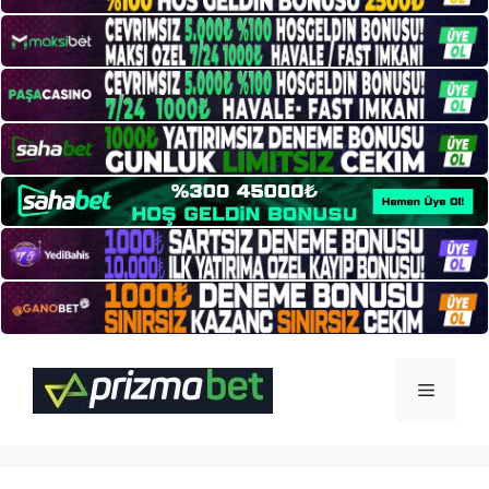
İçeriğe
atla
Menü