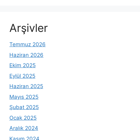
Arşivler
Temmuz 2026
Haziran 2026
Ekim 2025
Eylül 2025
Haziran 2025
Mayıs 2025
Şubat 2025
Ocak 2025
Aralık 2024
Kasım 2024