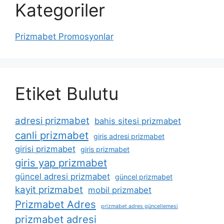
Kategoriler
Prizmabet Promosyonlar
Etiket Bulutu
adresi prizmabet
bahis sitesi prizmabet
canli prizmabet
giris adresi prizmabet
girisi prizmabet
giris prizmabet
giris yap prizmabet
güncel adresi prizmabet
güncel prizmabet
kayit prizmabet
mobil prizmabet
Prizmabet Adres
prizmabet adres güncellemesi
prizmabet adresi