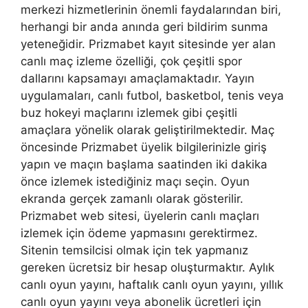
merkezi hizmetlerinin önemli faydalarından biri,
herhangi bir anda anında geri bildirim sunma
yeteneğidir. Prizmabet kayıt sitesinde yer alan
canlı maç izleme özelliği, çok çeşitli spor
dallarını kapsamayı amaçlamaktadır. Yayın
uygulamaları, canlı futbol, basketbol, tenis veya
buz hokeyi maçlarını izlemek gibi çeşitli
amaçlara yönelik olarak geliştirilmektedir. Maç
öncesinde Prizmabet üyelik bilgilerinizle giriş
yapın ve maçın başlama saatinden iki dakika
önce izlemek istediğiniz maçı seçin. Oyun
ekranda gerçek zamanlı olarak gösterilir.
Prizmabet web sitesi, üyelerin canlı maçları
izlemek için ödeme yapmasını gerektirmez.
Sitenin temsilcisi olmak için tek yapmanız
gereken ücretsiz bir hesap oluşturmaktır. Aylık
canlı oyun yayını, haftalık canlı oyun yayını, yıllık
canlı oyun yayını veya abonelik ücretleri için