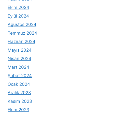
Ekim 2024
Eylül 2024
Ağustos 2024
Temmuz 2024
Haziran 2024
Mayıs 2024
Nisan 2024
Mart 2024
Şubat 2024
Ocak 2024
Aralık 2023
Kasım 2023
Ekim 2023