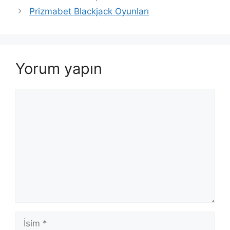
Prizmabet Blackjack Oyunları
Yorum yapın
Yorum
İsim