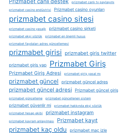
Prizmabet canlı destek
prizmabet canlı tv paylaşımı
Prizmabet casino oyunları
prizmabet casino endüstrisi
prizmabet casino sitesi
prizmabet casino şirketi
prizmabet casino yasağı
prizmabet ekşi sözlük
prizmabet en önemli husus
prizmabet faydaları adres güncellemesi
prizmabet girisi
prizmabet giris twitter
Prizmabet Giriş
prizmabet giris yap
Prizmabet Giriş Adresi
prizmabet giriş yasal mı
prizmabet güncel
prizmabet güncel adres
prizmabet güncel adresi
Prizmabet güncel giriş
prizmabet güncelleme
prizmabet güncellenen sistem
prizmabet güvenlir mi
prizmabet hakkında ekşi sözlük
prizmabet instagram
prizmabet hesap ekibi
Prizmabet kayıt
prizmabet kavram anlaşılması
prizmabet kaç oldu
prizmabet maç izle