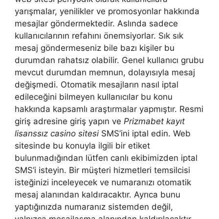
yarışmalar, yenilikler ve promosyonlar hakkında
mesajlar göndermektedir. Aslında sadece
kullanıcılarının refahını önemsiyorlar. Sık sık
mesaj göndermeseniz bile bazı kişiler bu
durumdan rahatsız olabilir. Genel kullanıcı grubu
mevcut durumdan memnun, dolayısıyla mesaj
değişmedi. Otomatik mesajların nasıl iptal
edileceğini bilmeyen kullanıcılar bu konu
hakkında kapsamlı araştırmalar yapmıştır. Resmi
giriş adresine giriş yapın ve
Prizmabet kayıt
lisanssız casino sitesi
SMS’ini iptal edin. Web
sitesinde bu konuyla ilgili bir etiket
bulunmadığından lütfen canlı ekibimizden iptal
SMS’i isteyin. Bir müşteri hizmetleri temsilcisi
isteğinizi inceleyecek ve numaranızı otomatik
mesaj alanından kaldıracaktır. Ayrıca bunu
yaptığınızda numaranız sistemden değil,