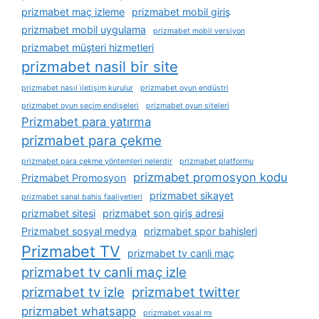
prizmabet maç izleme
prizmabet mobil giriş
prizmabet mobil uygulama
prizmabet mobil versiyon
prizmabet müşteri hizmetleri
prizmabet nasil bir site
prizmabet nasıl i̇letişim kurulur
prizmabet oyun endüstri
prizmabet oyun seçim endişeleri
prizmabet oyun siteleri
Prizmabet para yatırma
prizmabet para çekme
prizmabet para çekme yöntemleri nelerdir
prizmabet platformu
prizmabet promosyon kodu
Prizmabet Promosyon
prizmabet sikayet
prizmabet sanal bahis faaliyetleri
prizmabet sitesi
prizmabet son giriş adresi
Prizmabet sosyal medya
prizmabet spor bahisleri
Prizmabet TV
prizmabet tv canli maç
prizmabet tv canli maç izle
prizmabet tv izle
prizmabet twitter
prizmabet whatsapp
prizmabet yasal mı