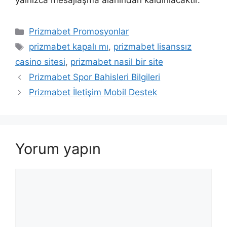
yalnızca mesajlaşma alanından kaldırılacaktır.
Kategoriler
Prizmabet Promosyonlar
Etiketler
prizmabet kapalı mı
,
prizmabet lisanssız
casino sitesi
,
prizmabet nasil bir site
Prizmabet Spor Bahisleri Bilgileri
Prizmabet İletişim Mobil Destek
Yorum yapın
Yorum