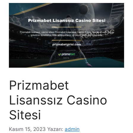
Prizmabet
Lisanssız Casino
Sitesi
Kasım 15, 2023
Yazarı:
admin