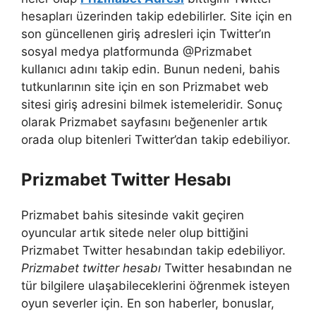
hesapları üzerinden takip edebilirler. Site için en
son güncellenen giriş adresleri için Twitter’ın
sosyal medya platformunda @Prizmabet
kullanıcı adını takip edin. Bunun nedeni, bahis
tutkunlarının site için en son Prizmabet web
sitesi giriş adresini bilmek istemeleridir. Sonuç
olarak Prizmabet sayfasını beğenenler artık
orada olup bitenleri Twitter’dan takip edebiliyor.
Prizmabet Twitter Hesabı
Prizmabet bahis sitesinde vakit geçiren
oyuncular artık sitede neler olup bittiğini
Prizmabet Twitter hesabından takip edebiliyor.
Prizmabet twitter hesabı
Twitter hesabından ne
tür bilgilere ulaşabileceklerini öğrenmek isteyen
oyun severler için. En son haberler, bonuslar,