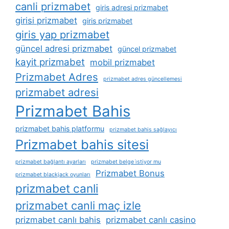
canli prizmabet
giris adresi prizmabet
girisi prizmabet
giris prizmabet
giris yap prizmabet
güncel adresi prizmabet
güncel prizmabet
kayit prizmabet
mobil prizmabet
Prizmabet Adres
prizmabet adres güncellemesi
prizmabet adresi
Prizmabet Bahis
prizmabet bahis platformu
prizmabet bahis sağlayıcı
Prizmabet bahis sitesi
prizmabet bağlantı ayarları
prizmabet belge i̇stiyor mu
Prizmabet Bonus
prizmabet blackjack oyunları
prizmabet canli
prizmabet canli maç izle
prizmabet canlı bahis
prizmabet canlı casino