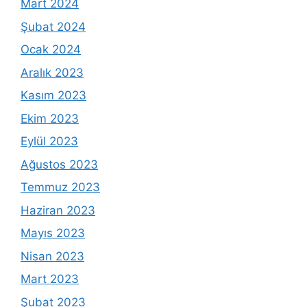
Mart 2024
Şubat 2024
Ocak 2024
Aralık 2023
Kasım 2023
Ekim 2023
Eylül 2023
Ağustos 2023
Temmuz 2023
Haziran 2023
Mayıs 2023
Nisan 2023
Mart 2023
Şubat 2023