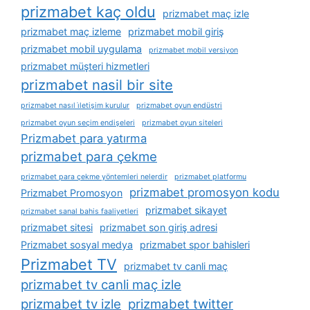
prizmabet kaç oldu
prizmabet maç izle
prizmabet maç izleme
prizmabet mobil giriş
prizmabet mobil uygulama
prizmabet mobil versiyon
prizmabet müşteri hizmetleri
prizmabet nasil bir site
prizmabet nasıl i̇letişim kurulur
prizmabet oyun endüstri
prizmabet oyun seçim endişeleri
prizmabet oyun siteleri
Prizmabet para yatırma
prizmabet para çekme
prizmabet para çekme yöntemleri nelerdir
prizmabet platformu
prizmabet promosyon kodu
Prizmabet Promosyon
prizmabet sikayet
prizmabet sanal bahis faaliyetleri
prizmabet sitesi
prizmabet son giriş adresi
Prizmabet sosyal medya
prizmabet spor bahisleri
Prizmabet TV
prizmabet tv canli maç
prizmabet tv canli maç izle
prizmabet tv izle
prizmabet twitter