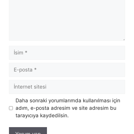
İsim
E-
posta
İnternet
sitesi
Daha sonraki yorumlarımda kullanılması için
adım, e-posta adresim ve site adresim bu
tarayıcıya kaydedilsin.