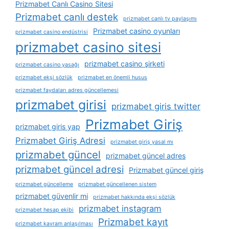
Prizmabet Canlı Casino Sitesi
Prizmabet canlı destek
prizmabet canlı tv paylaşımı
Prizmabet casino oyunları
prizmabet casino endüstrisi
prizmabet casino sitesi
prizmabet casino şirketi
prizmabet casino yasağı
prizmabet ekşi sözlük
prizmabet en önemli husus
prizmabet faydaları adres güncellemesi
prizmabet girisi
prizmabet giris twitter
Prizmabet Giriş
prizmabet giris yap
Prizmabet Giriş Adresi
prizmabet giriş yasal mı
prizmabet güncel
prizmabet güncel adres
prizmabet güncel adresi
Prizmabet güncel giriş
prizmabet güncelleme
prizmabet güncellenen sistem
prizmabet güvenlir mi
prizmabet hakkında ekşi sözlük
prizmabet instagram
prizmabet hesap ekibi
Prizmabet kayıt
prizmabet kavram anlaşılması