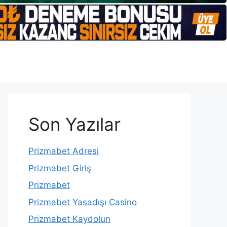
Son Yazılar
Prizmabet Adresi
Prizmabet Giriş
Prizmabet
Prizmabet Yasadışı Casino
Prizmabet Kaydolun