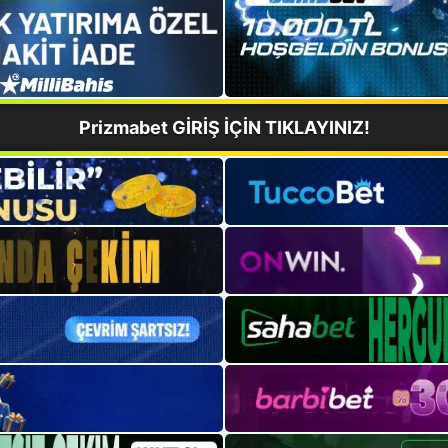
Prizmabet GİRİŞ İÇİN TIKLAYINIZ!