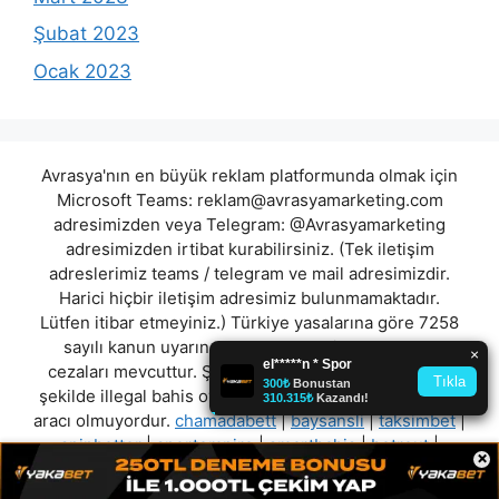
Şubat 2023
Ocak 2023
Avrasya'nın en büyük reklam platformunda olmak için
Microsoft Teams:
reklam@avrasyamarketing.com
adresimizden veya Telegram: @Avrasyamarketing
adresimizden irtibat kurabilirsiniz. (Tek iletişim
adreslerimiz teams / telegram ve mail adresimizdir.
Harici hiçbir iletişim adresimiz bulunmamaktadır.
Lütfen itibar etmeyiniz.) Türkiye yasalarına göre 7258
sayılı kanun uyarınca yasa dışı bahis oynamanın
cezaları mevcuttur. Şu an bulunduğunuz site hiç bir
şekilde illegal bahis oyunları oynatmıyor ve oynamaya
aracı olmuyordur.
chamadabett
|
baysansli
|
taksimbet
|
spinbetter
|
sportempire
|
smartbahis
|
betrout
|
×
queencasino