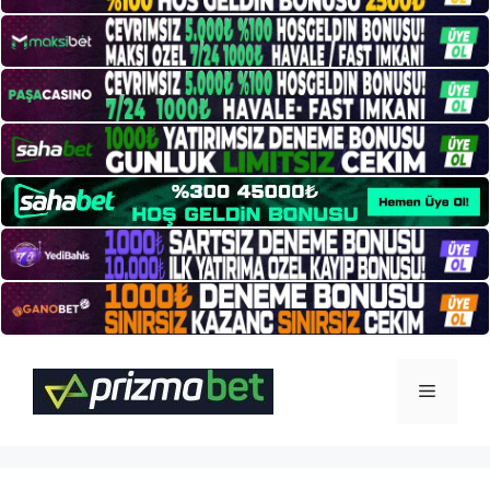
İçeriğe
atla
Menü