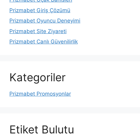
Prizmabet Giriş Çözümü
Prizmabet Oyuncu Deneyimi
Prizmabet Site Ziyareti
Prizmabet Canlı Güvenilirlik
Kategoriler
Prizmabet Promosyonlar
Etiket Bulutu