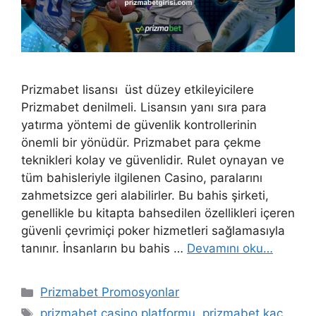
Prizmabet lisansı üst düzey etkileyicilere
Prizmabet denilmeli. Lisansın yanı sıra para
yatırma yöntemi de güvenlik kontrollerinin
önemli bir yönüdür. Prizmabet para çekme
teknikleri kolay ve güvenlidir. Rulet oynayan ve
tüm bahisleriyle ilgilenen Casino, paralarını
zahmetsizce geri alabilirler. Bu bahis şirketi,
genellikle bu kitapta bahsedilen özellikleri içeren
güvenli çevrimiçi poker hizmetleri sağlamasıyla
tanınır. İnsanların bu bahis …
Devamını oku…
Kategoriler
Prizmabet Promosyonlar
Etiketler
prizmabet casino platformu
,
prizmabet kaç