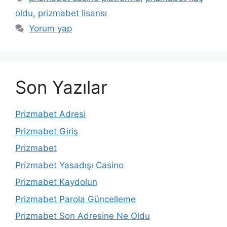
oldu
,
prizmabet lisansı
Yorum yap
Son Yazılar
Prizmabet Adresi
Prizmabet Giriş
Prizmabet
Prizmabet Yasadışı Casino
Prizmabet Kaydolun
Prizmabet Parola Güncelleme
Prizmabet Son Adresine Ne Oldu