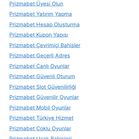
Prizmabet Üyesi Olun
Prizmabet Yatırım Yapma
Prizmabet Hesap Oluşturma
Prizmabet Kupon Yapısı
Prizmabet Çevrimiçi Bahisler
Prizmabet Geçerli Adres
Prizmabet Canlı Oyunlar
Prizmabet Güvenli Oturum
Prizmabet Slot Güvenilirliği
Prizmabet Güvenilir Oyunlar
Prizmabet Mobil Oyunlar
Prizmabet Türkiye Hizmet
Prizmabet Çoklu Oyunlar
Prizmabet Uçak Bahisleri