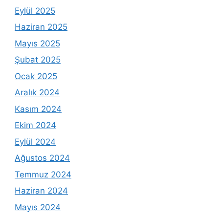
Eylül 2025
Haziran 2025
Mayıs 2025
Şubat 2025
Ocak 2025
Aralık 2024
Kasım 2024
Ekim 2024
Eylül 2024
Ağustos 2024
Temmuz 2024
Haziran 2024
Mayıs 2024