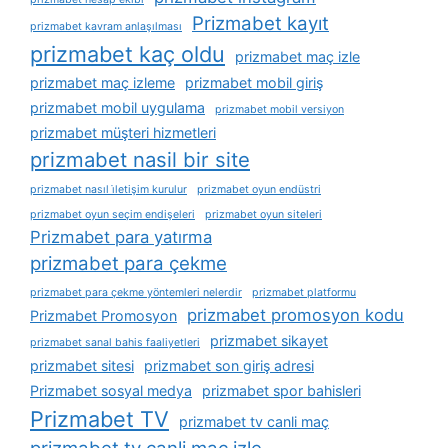
Prizmabet kayıt
prizmabet kavram anlaşılması
prizmabet kaç oldu
prizmabet maç izle
prizmabet maç izleme
prizmabet mobil giriş
prizmabet mobil uygulama
prizmabet mobil versiyon
prizmabet müşteri hizmetleri
prizmabet nasil bir site
prizmabet nasıl i̇letişim kurulur
prizmabet oyun endüstri
prizmabet oyun seçim endişeleri
prizmabet oyun siteleri
Prizmabet para yatırma
prizmabet para çekme
prizmabet para çekme yöntemleri nelerdir
prizmabet platformu
prizmabet promosyon kodu
Prizmabet Promosyon
prizmabet sikayet
prizmabet sanal bahis faaliyetleri
prizmabet sitesi
prizmabet son giriş adresi
Prizmabet sosyal medya
prizmabet spor bahisleri
Prizmabet TV
prizmabet tv canli maç