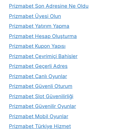
Prizmabet Son Adresine Ne Oldu
Prizmabet Üyesi Olun
Prizmabet Yatırım Yapma
Prizmabet Hesap Oluşturma
Prizmabet Kupon Yapısı
Prizmabet Çevrimiçi Bahisler
Prizmabet Geçerli Adres
Prizmabet Canlı Oyunlar
Prizmabet Güvenli Oturum
Prizmabet Slot Güvenilirliği
Prizmabet Güvenilir Oyunlar
Prizmabet Mobil Oyunlar
Prizmabet Türkiye Hizmet