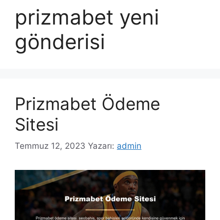
prizmabet yeni
gönderisi
Prizmabet Ödeme
Sitesi
Temmuz 12, 2023
Yazarı:
admin