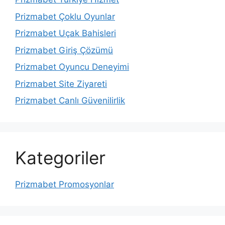
Prizmabet Çoklu Oyunlar
Prizmabet Uçak Bahisleri
Prizmabet Giriş Çözümü
Prizmabet Oyuncu Deneyimi
Prizmabet Site Ziyareti
Prizmabet Canlı Güvenilirlik
Kategoriler
Prizmabet Promosyonlar