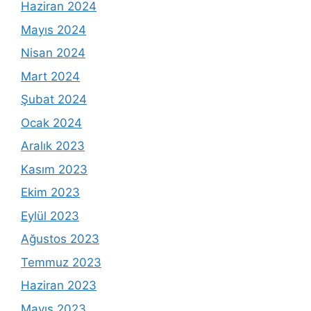
Haziran 2024
Mayıs 2024
Nisan 2024
Mart 2024
Şubat 2024
Ocak 2024
Aralık 2023
Kasım 2023
Ekim 2023
Eylül 2023
Ağustos 2023
Temmuz 2023
Haziran 2023
Mayıs 2023