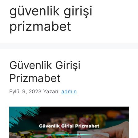
güvenlik girişi
prizmabet
Güvenlik Girişi
Prizmabet
Eylül 9, 2023
Yazarı:
admin