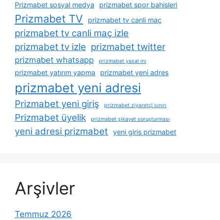
Prizmabet sosyal medya
prizmabet spor bahisleri
Prizmabet TV
prizmabet tv canli maç
prizmabet tv canli maç izle
prizmabet tv izle
prizmabet twitter
prizmabet whatsapp
prizmabet yasal mı
prizmabet yatırım yapma
prizmabet yeni adres
prizmabet yeni adresi
Prizmabet yeni giriş
prizmabet ziyaretçi sınırı
Prizmabet üyelik
prizmabet şikayet soruşturması
yeni adresi prizmabet
yeni giris prizmabet
Arşivler
Temmuz 2026