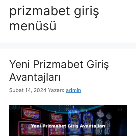
prizmabet giriş
menüsü
Yeni Prizmabet Giriş
Avantajları
Şubat 14, 2024
Yazarı:
admin