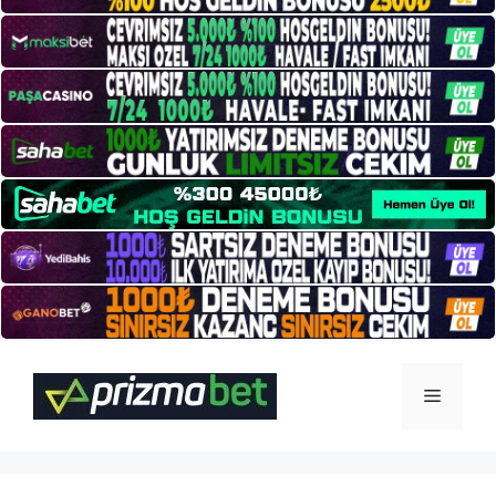
İçeriğe
atla
Menü