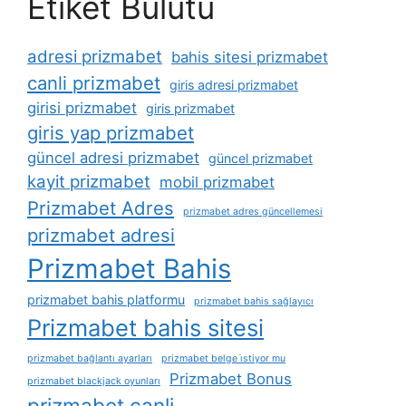
Etiket Bulutu
adresi prizmabet
bahis sitesi prizmabet
canli prizmabet
giris adresi prizmabet
girisi prizmabet
giris prizmabet
giris yap prizmabet
güncel adresi prizmabet
güncel prizmabet
kayit prizmabet
mobil prizmabet
Prizmabet Adres
prizmabet adres güncellemesi
prizmabet adresi
Prizmabet Bahis
prizmabet bahis platformu
prizmabet bahis sağlayıcı
Prizmabet bahis sitesi
prizmabet bağlantı ayarları
prizmabet belge i̇stiyor mu
Prizmabet Bonus
prizmabet blackjack oyunları
prizmabet canli