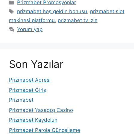
Kategoriler
Prizmabet Promosyonlar
Etiketler
prizmabet hoş geldin bonusu
,
prizmabet slot
makinesi platformu
,
prizmabet tv izle
Yorum yap
Son Yazılar
Prizmabet Adresi
Prizmabet Giriş
Prizmabet
Prizmabet Yasadışı Casino
Prizmabet Kaydolun
Prizmabet Parola Güncelleme