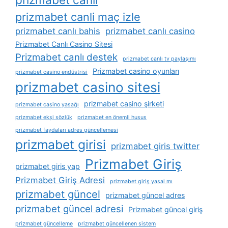
prizmabet canli maç izle
prizmabet canlı bahis
prizmabet canlı casino
Prizmabet Canlı Casino Sitesi
Prizmabet canlı destek
prizmabet canlı tv paylaşımı
Prizmabet casino oyunları
prizmabet casino endüstrisi
prizmabet casino sitesi
prizmabet casino şirketi
prizmabet casino yasağı
prizmabet ekşi sözlük
prizmabet en önemli husus
prizmabet faydaları adres güncellemesi
prizmabet girisi
prizmabet giris twitter
Prizmabet Giriş
prizmabet giris yap
Prizmabet Giriş Adresi
prizmabet giriş yasal mı
prizmabet güncel
prizmabet güncel adres
prizmabet güncel adresi
Prizmabet güncel giriş
prizmabet güncelleme
prizmabet güncellenen sistem