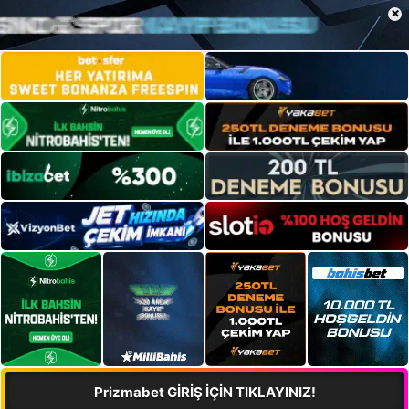
×
Prizmabet GİRİŞ İÇİN TIKLAYINIZ!