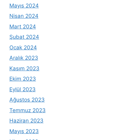
Mayıs 2024
Nisan 2024
Mart 2024
Şubat 2024
Ocak 2024
Aralık 2023
Kasım 2023
Ekim 2023
Eylül 2023
Ağustos 2023
Temmuz 2023
Haziran 2023
Mayıs 2023