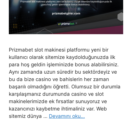
Prizmabet slot makinesi platformu yeni bir
kullanıcı olarak sitemize kaydolduğunuzda ilk
para hoş geldin işleminizde bonus alabilirsiniz.
Aynı zamanda uzun süredir bu sektördeyiz ve
bu da bize casino ve bahislerin her zaman
başarılı olmadığını öğretti. Olumsuz bir durumla
karşılaşmanız durumunda casino ve slot
makinelerimizde ek fırsatlar sunuyoruz ve
kazancınızı kaybetme ihtimaliniz var. Web
sitemiz dünya …
Devamını oku…