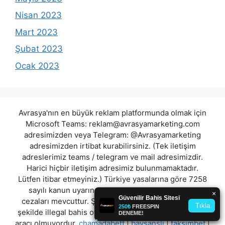
Nisan 2023
Mart 2023
Şubat 2023
Ocak 2023
Avrasya'nın en büyük reklam platformunda olmak için
Microsoft Teams:
reklam@avrasyamarketing.com
adresimizden veya Telegram: @Avrasyamarketing
adresimizden irtibat kurabilirsiniz. (Tek iletişim
adreslerimiz teams / telegram ve mail adresimizdir.
Harici hiçbir iletişim adresimiz bulunmamaktadır.
Lütfen itibar etmeyiniz.) Türkiye yasalarına göre 7258
sayılı kanun uyarınca yasa dışı bahis oynamanın
cezaları mevcuttur. Şu an bulunduğunuz site hiç bir
şekilde illegal bahis oyunları oynatmıyor ve oynamaya
aracı olmuyordur.
chamadabett
|
baysansli
|
taksimbet
|