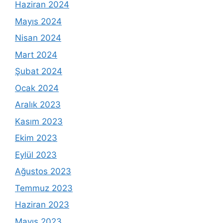
Haziran 2024
Mayıs 2024
Nisan 2024
Mart 2024
Şubat 2024
Ocak 2024
Aralık 2023
Kasım 2023
Ekim 2023
Eylül 2023
Ağustos 2023
Temmuz 2023
Haziran 2023
Mayıs 2023