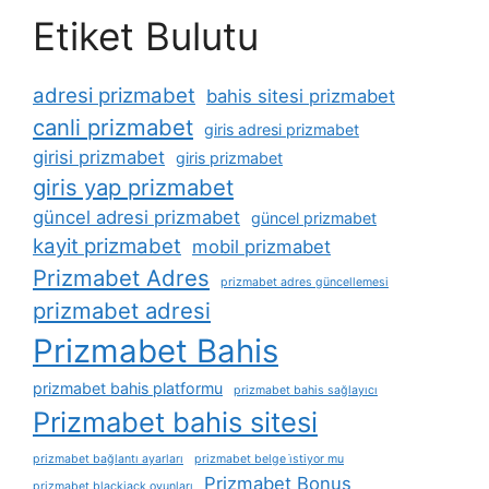
Etiket Bulutu
adresi prizmabet
bahis sitesi prizmabet
canli prizmabet
giris adresi prizmabet
girisi prizmabet
giris prizmabet
giris yap prizmabet
güncel adresi prizmabet
güncel prizmabet
kayit prizmabet
mobil prizmabet
Prizmabet Adres
prizmabet adres güncellemesi
prizmabet adresi
Prizmabet Bahis
prizmabet bahis platformu
prizmabet bahis sağlayıcı
Prizmabet bahis sitesi
prizmabet bağlantı ayarları
prizmabet belge i̇stiyor mu
Prizmabet Bonus
prizmabet blackjack oyunları