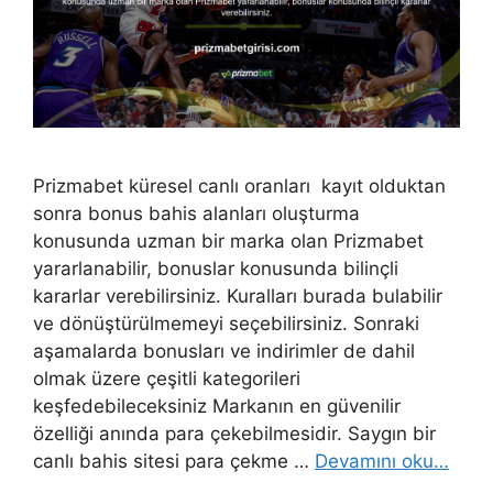
Prizmabet küresel canlı oranları kayıt olduktan
sonra bonus bahis alanları oluşturma
konusunda uzman bir marka olan Prizmabet
yararlanabilir, bonuslar konusunda bilinçli
kararlar verebilirsiniz. Kuralları burada bulabilir
ve dönüştürülmemeyi seçebilirsiniz. Sonraki
aşamalarda bonusları ve indirimler de dahil
olmak üzere çeşitli kategorileri
keşfedebileceksiniz Markanın en güvenilir
özelliği anında para çekebilmesidir. Saygın bir
canlı bahis sitesi para çekme …
Devamını oku…