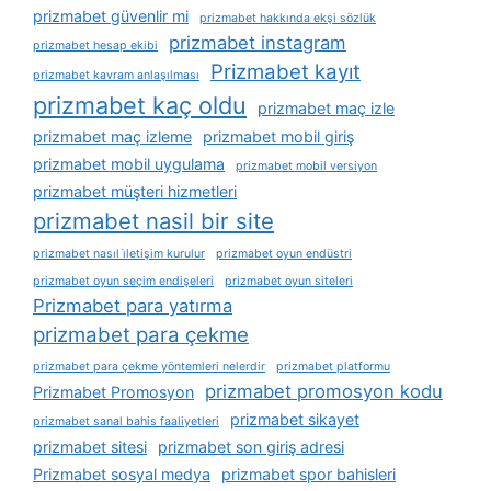
prizmabet güvenlir mi
prizmabet hakkında ekşi sözlük
prizmabet instagram
prizmabet hesap ekibi
Prizmabet kayıt
prizmabet kavram anlaşılması
prizmabet kaç oldu
prizmabet maç izle
prizmabet maç izleme
prizmabet mobil giriş
prizmabet mobil uygulama
prizmabet mobil versiyon
prizmabet müşteri hizmetleri
prizmabet nasil bir site
prizmabet nasıl i̇letişim kurulur
prizmabet oyun endüstri
prizmabet oyun seçim endişeleri
prizmabet oyun siteleri
Prizmabet para yatırma
prizmabet para çekme
prizmabet para çekme yöntemleri nelerdir
prizmabet platformu
prizmabet promosyon kodu
Prizmabet Promosyon
prizmabet sikayet
prizmabet sanal bahis faaliyetleri
prizmabet sitesi
prizmabet son giriş adresi
Prizmabet sosyal medya
prizmabet spor bahisleri