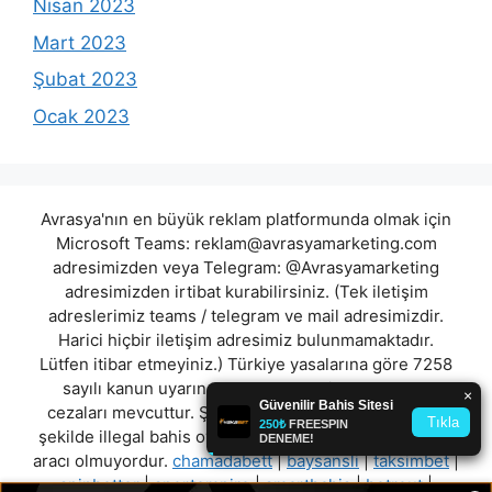
Nisan 2023
Mart 2023
Şubat 2023
Ocak 2023
Avrasya'nın en büyük reklam platformunda olmak için
Microsoft Teams:
reklam@avrasyamarketing.com
adresimizden veya Telegram: @Avrasyamarketing
adresimizden irtibat kurabilirsiniz. (Tek iletişim
adreslerimiz teams / telegram ve mail adresimizdir.
Harici hiçbir iletişim adresimiz bulunmamaktadır.
Lütfen itibar etmeyiniz.) Türkiye yasalarına göre 7258
sayılı kanun uyarınca yasa dışı bahis oynamanın
cezaları mevcuttur. Şu an bulunduğunuz site hiç bir
şekilde illegal bahis oyunları oynatmıyor ve oynamaya
aracı olmuyordur.
chamadabett
|
baysansli
|
taksimbet
|
spinbetter
|
sportempire
|
smartbahis
|
betrout
|