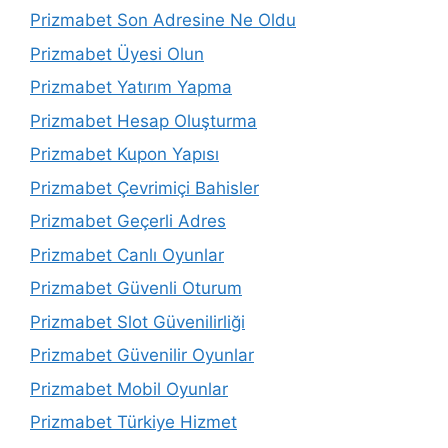
Prizmabet Son Adresine Ne Oldu
Prizmabet Üyesi Olun
Prizmabet Yatırım Yapma
Prizmabet Hesap Oluşturma
Prizmabet Kupon Yapısı
Prizmabet Çevrimiçi Bahisler
Prizmabet Geçerli Adres
Prizmabet Canlı Oyunlar
Prizmabet Güvenli Oturum
Prizmabet Slot Güvenilirliği
Prizmabet Güvenilir Oyunlar
Prizmabet Mobil Oyunlar
Prizmabet Türkiye Hizmet