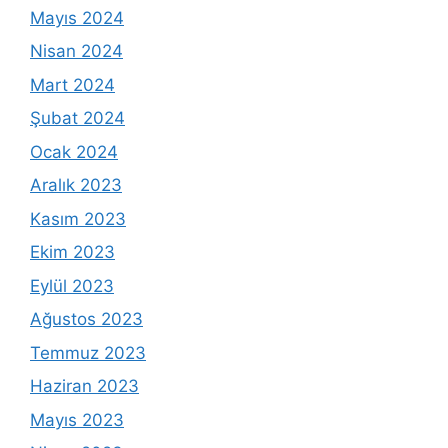
Mayıs 2024
Nisan 2024
Mart 2024
Şubat 2024
Ocak 2024
Aralık 2023
Kasım 2023
Ekim 2023
Eylül 2023
Ağustos 2023
Temmuz 2023
Haziran 2023
Mayıs 2023