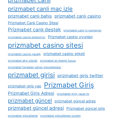
prizmabet canli maç izle
prizmabet canlı bahis
prizmabet canlı casino
Prizmabet Canlı Casino Sitesi
Prizmabet canlı destek
prizmabet canlı tv paylaşımı
Prizmabet casino oyunları
prizmabet casino endüstrisi
prizmabet casino sitesi
prizmabet casino şirketi
prizmabet casino yasağı
prizmabet ekşi sözlük
prizmabet en önemli husus
prizmabet faydaları adres güncellemesi
prizmabet girisi
prizmabet giris twitter
Prizmabet Giriş
prizmabet giris yap
Prizmabet Giriş Adresi
prizmabet giriş yasal mı
prizmabet güncel
prizmabet güncel adres
prizmabet güncel adresi
Prizmabet güncel giriş
prizmabet güncelleme
prizmabet güncellenen sistem