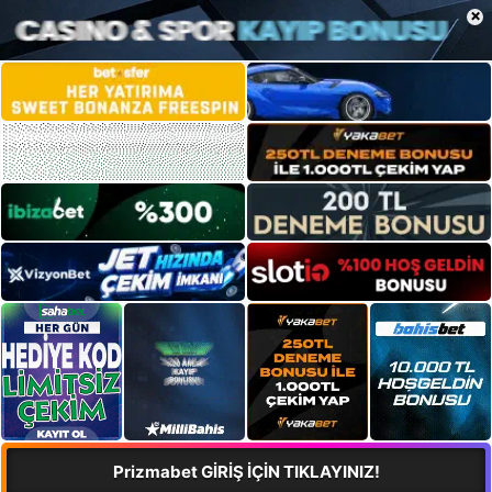
×
Prizmabet GİRİŞ İÇİN TIKLAYINIZ!