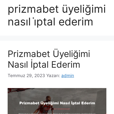
prizmabet üyeliğimi
nasıl i̇ptal ederim
Prizmabet Üyeliğimi
Nasıl İptal Ederim
Temmuz 29, 2023
Yazarı:
admin