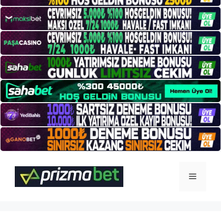
İçeriğe
atla
Menü