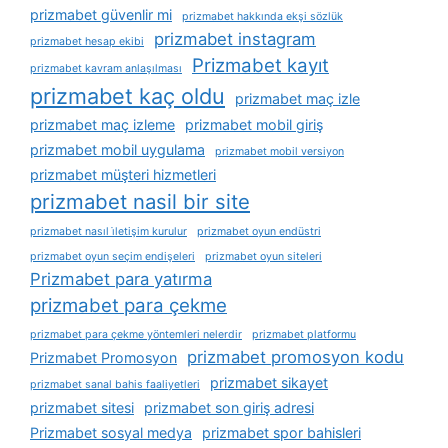
prizmabet güvenlir mi
prizmabet hakkında ekşi sözlük
prizmabet instagram
prizmabet hesap ekibi
Prizmabet kayıt
prizmabet kavram anlaşılması
prizmabet kaç oldu
prizmabet maç izle
prizmabet maç izleme
prizmabet mobil giriş
prizmabet mobil uygulama
prizmabet mobil versiyon
prizmabet müşteri hizmetleri
prizmabet nasil bir site
prizmabet nasıl i̇letişim kurulur
prizmabet oyun endüstri
prizmabet oyun seçim endişeleri
prizmabet oyun siteleri
Prizmabet para yatırma
prizmabet para çekme
prizmabet para çekme yöntemleri nelerdir
prizmabet platformu
prizmabet promosyon kodu
Prizmabet Promosyon
prizmabet sikayet
prizmabet sanal bahis faaliyetleri
prizmabet sitesi
prizmabet son giriş adresi
Prizmabet sosyal medya
prizmabet spor bahisleri