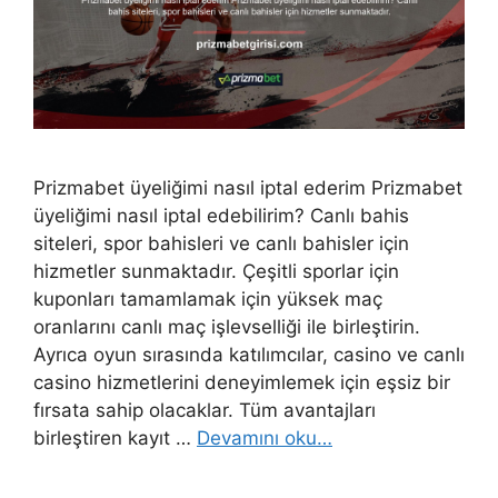
Prizmabet üyeliğimi nasıl iptal ederim Prizmabet
üyeliğimi nasıl iptal edebilirim? Canlı bahis
siteleri, spor bahisleri ve canlı bahisler için
hizmetler sunmaktadır. Çeşitli sporlar için
kuponları tamamlamak için yüksek maç
oranlarını canlı maç işlevselliği ile birleştirin.
Ayrıca oyun sırasında katılımcılar, casino ve canlı
casino hizmetlerini deneyimlemek için eşsiz bir
fırsata sahip olacaklar. Tüm avantajları
birleştiren kayıt …
Devamını oku…