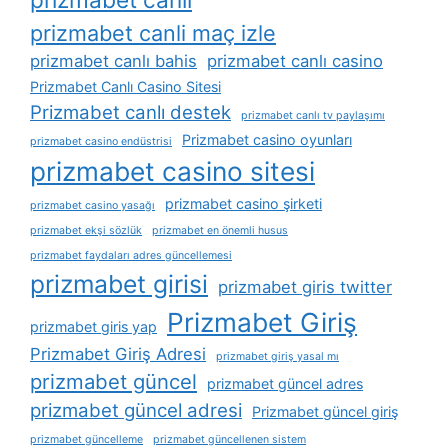
prizmabet canli maç izle
prizmabet canlı bahis
prizmabet canlı casino
Prizmabet Canlı Casino Sitesi
Prizmabet canlı destek
prizmabet canlı tv paylaşımı
Prizmabet casino oyunları
prizmabet casino endüstrisi
prizmabet casino sitesi
prizmabet casino şirketi
prizmabet casino yasağı
prizmabet ekşi sözlük
prizmabet en önemli husus
prizmabet faydaları adres güncellemesi
prizmabet girisi
prizmabet giris twitter
Prizmabet Giriş
prizmabet giris yap
Prizmabet Giriş Adresi
prizmabet giriş yasal mı
prizmabet güncel
prizmabet güncel adres
prizmabet güncel adresi
Prizmabet güncel giriş
prizmabet güncelleme
prizmabet güncellenen sistem