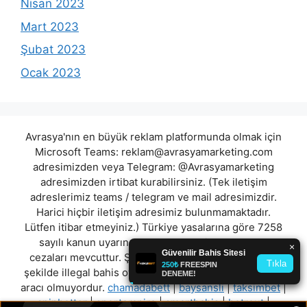
Nisan 2023
Mart 2023
Şubat 2023
Ocak 2023
Avrasya'nın en büyük reklam platformunda olmak için
Microsoft Teams:
reklam@avrasyamarketing.com
adresimizden veya Telegram: @Avrasyamarketing
adresimizden irtibat kurabilirsiniz. (Tek iletişim
adreslerimiz teams / telegram ve mail adresimizdir.
Harici hiçbir iletişim adresimiz bulunmamaktadır.
Lütfen itibar etmeyiniz.) Türkiye yasalarına göre 7258
sayılı kanun uyarınca yasa dışı bahis oynamanın
cezaları mevcuttur. Şu an bulunduğunuz site hiç bir
şekilde illegal bahis oyunları oynatmıyor ve oynamaya
aracı olmuyordur.
chamadabett
|
baysansli
|
taksimbet
|
spinbetter
|
sportempire
|
smartbahis
|
betrout
|