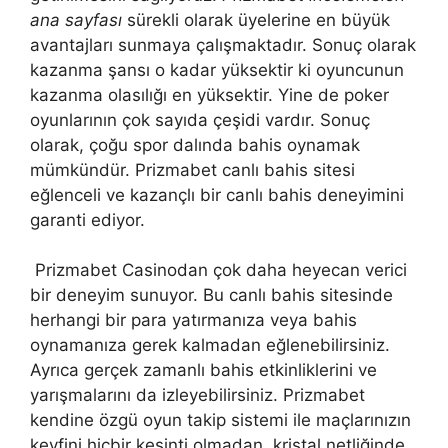
ana sayfası
sürekli olarak üyelerine en büyük
avantajları sunmaya çalışmaktadır. Sonuç olarak
kazanma şansı o kadar yüksektir ki oyuncunun
kazanma olasılığı en yüksektir. Yine de poker
oyunlarının çok sayıda çeşidi vardır. Sonuç
olarak, çoğu spor dalında bahis oynamak
mümkündür. Prizmabet canlı bahis sitesi
eğlenceli ve kazançlı bir canlı bahis deneyimini
garanti ediyor.
Prizmabet Casinodan çok daha heyecan verici
bir deneyim sunuyor. Bu canlı bahis sitesinde
herhangi bir para yatırmanıza veya bahis
oynamanıza gerek kalmadan eğlenebilirsiniz.
Ayrıca gerçek zamanlı bahis etkinliklerini ve
yarışmalarını da izleyebilirsiniz. Prizmabet
kendine özgü oyun takip sistemi ile maçlarınızın
keyfini hiçbir kesinti olmadan, kristal netliğinde,