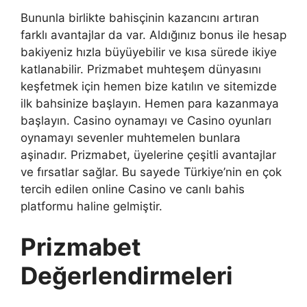
Bununla birlikte bahisçinin kazancını artıran
farklı avantajlar da var. Aldığınız bonus ile hesap
bakiyeniz hızla büyüyebilir ve kısa sürede ikiye
katlanabilir. Prizmabet muhteşem dünyasını
keşfetmek için hemen bize katılın ve sitemizde
ilk bahsinize başlayın. Hemen para kazanmaya
başlayın. Casino oynamayı ve Casino oyunları
oynamayı sevenler muhtemelen bunlara
aşinadır. Prizmabet, üyelerine çeşitli avantajlar
ve fırsatlar sağlar. Bu sayede Türkiye’nin en çok
tercih edilen online Casino ve canlı bahis
platformu haline gelmiştir.
Prizmabet
Değerlendirmeleri