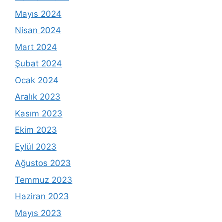
Mayıs 2024
Nisan 2024
Mart 2024
Şubat 2024
Ocak 2024
Aralık 2023
Kasım 2023
Ekim 2023
Eylül 2023
Ağustos 2023
Temmuz 2023
Haziran 2023
Mayıs 2023