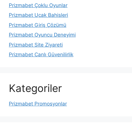
Prizmabet Çoklu Oyunlar
Prizmabet Uçak Bahisleri
Prizmabet Giriş Çözümü
Prizmabet Oyuncu Deneyimi
Prizmabet Site Ziyareti
Prizmabet Canlı Güvenilirlik
Kategoriler
Prizmabet Promosyonlar