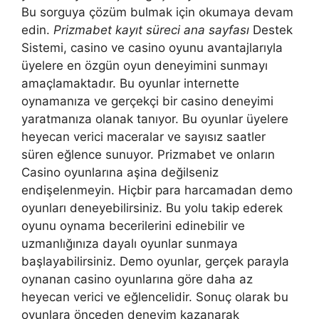
Bu sorguya çözüm bulmak için okumaya devam
edin.
Prizmabet kayıt süreci ana sayfası
Destek
Sistemi, casino ve casino oyunu avantajlarıyla
üyelere en özgün oyun deneyimini sunmayı
amaçlamaktadır. Bu oyunlar internette
oynamanıza ve gerçekçi bir casino deneyimi
yaratmanıza olanak tanıyor. Bu oyunlar üyelere
heyecan verici maceralar ve sayısız saatler
süren eğlence sunuyor. Prizmabet ve onların
Casino oyunlarına aşina değilseniz
endişelenmeyin. Hiçbir para harcamadan demo
oyunları deneyebilirsiniz. Bu yolu takip ederek
oyunu oynama becerilerini edinebilir ve
uzmanlığınıza dayalı oyunlar sunmaya
başlayabilirsiniz. Demo oyunlar, gerçek parayla
oynanan casino oyunlarına göre daha az
heyecan verici ve eğlencelidir. Sonuç olarak bu
oyunlara önceden deneyim kazanarak