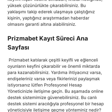
yüksek çözünürlükte çıkarabilirsiniz. Bu
yaklaşımı takip ederek ulaşmaya çalıştığınız
kişinin, yaptığınız araştırmadan haberdar
olmasını garanti altına alabilirsiniz.
Prizmabet Kayıt Süreci Ana
Sayfası
Prizmabet katılarak çeşitli keyifli ve eğlenceli
oyunların keyfini çıkarabilir ve önemli miktarda
para kazanabilirsiniz. Yardıma ihtiyacınız varsa,
endişeleriniz varsa veya fikirlerinizi paylaşmak
istiyorsanız lütfen Profesyonel Hesap
Yöneticinizle iletişime geçin. Bu aşamada online
destek sistemimize güvenebilirsiniz. Bu canlı
destek sistemi aracılığıyla profesyonel bir hesap
yöneticisiyle iletişime geçme yönteminiz nedir?