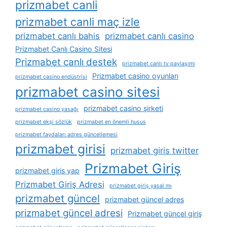
prizmabet canli
prizmabet canli maç izle
prizmabet canlı bahis
prizmabet canlı casino
Prizmabet Canlı Casino Sitesi
Prizmabet canlı destek
prizmabet canlı tv paylaşımı
Prizmabet casino oyunları
prizmabet casino endüstrisi
prizmabet casino sitesi
prizmabet casino şirketi
prizmabet casino yasağı
prizmabet ekşi sözlük
prizmabet en önemli husus
prizmabet faydaları adres güncellemesi
prizmabet girisi
prizmabet giris twitter
Prizmabet Giriş
prizmabet giris yap
Prizmabet Giriş Adresi
prizmabet giriş yasal mı
prizmabet güncel
prizmabet güncel adres
prizmabet güncel adresi
Prizmabet güncel giriş