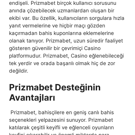
endişeli. Prizmabet birçok kullanıcı sorusunu
anında çözebilecek uzmanlardan oluşan bir
ekibi var. Bu özellik, kullanıcıların sorgulara hızla
yanıt vermelerine ve hiçbir maçı gözden
kaçırmadan bahis kuponlarına eklemelerine
olanak tanıyor. Prizmabet, uzun süredir faaliyet
gösteren güvenilir bir çevrimiçi Casino
platformudur. Prizmabet, Casino eğlenebileceği
tek yerdir ve orada başarılı olmak hiç de zor
değildir.
Prizmabet Desteğinin
Avantajları
Prizmabet, bahisçilere en geniş canlı bahis
seçenekleri yelpazesini sunuyor. Prizmabet
katılarak çeşitli keyifli ve eğlenceli oyunların