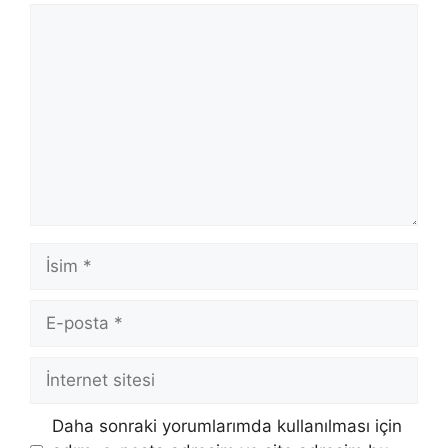
Yorum
İsim
E-
posta
İnternet
sitesi
Daha sonraki yorumlarımda kullanılması için