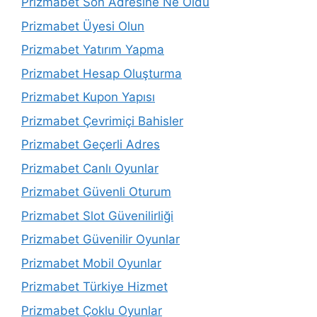
Prizmabet Son Adresine Ne Oldu
Prizmabet Üyesi Olun
Prizmabet Yatırım Yapma
Prizmabet Hesap Oluşturma
Prizmabet Kupon Yapısı
Prizmabet Çevrimiçi Bahisler
Prizmabet Geçerli Adres
Prizmabet Canlı Oyunlar
Prizmabet Güvenli Oturum
Prizmabet Slot Güvenilirliği
Prizmabet Güvenilir Oyunlar
Prizmabet Mobil Oyunlar
Prizmabet Türkiye Hizmet
Prizmabet Çoklu Oyunlar