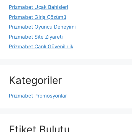
Prizmabet Uçak Bahisleri
Prizmabet Giriş Çözümü
Prizmabet Oyuncu Deneyimi
Prizmabet Site Ziyareti
Prizmabet Canlı Güvenilirlik
Kategoriler
Prizmabet Promosyonlar
Etiket Bulutu