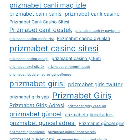
prizmabet canli maç izle
prizmabet canlı bahis
prizmabet canlı casino
Prizmabet Canlı Casino Sitesi
Prizmabet canlı destek
prizmabet canlı tv paylaşımı
Prizmabet casino oyunları
prizmabet casino endüstrisi
prizmabet casino sitesi
prizmabet casino şirketi
prizmabet casino yasağı
prizmabet ekşi sözlük
prizmabet en önemli husus
prizmabet faydaları adres güncellemesi
prizmabet girisi
prizmabet giris twitter
Prizmabet Giriş
prizmabet giris yap
Prizmabet Giriş Adresi
prizmabet giriş yasal mı
prizmabet güncel
prizmabet güncel adres
prizmabet güncel adresi
Prizmabet güncel giriş
prizmabet güncelleme
prizmabet güncellenen sistem
prizmabet güvenlir mi
prizmabet hakkında ekşi sözlük