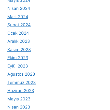
Mayıs 2024
Nisan 2024
Mart 2024
Şubat 2024
Ocak 2024
Aralık 2023
Kasım 2023
Ekim 2023
Eylül 2023
Ağustos 2023
Temmuz 2023
Haziran 2023
Mayıs 2023
Nisan 2023