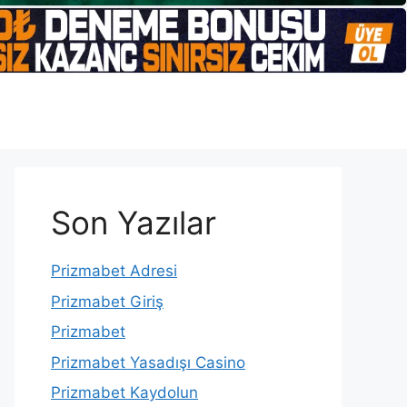
Son Yazılar
Prizmabet Adresi
Prizmabet Giriş
Prizmabet
Prizmabet Yasadışı Casino
Prizmabet Kaydolun